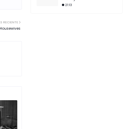
21:13
S RECIENTE
e Housewives