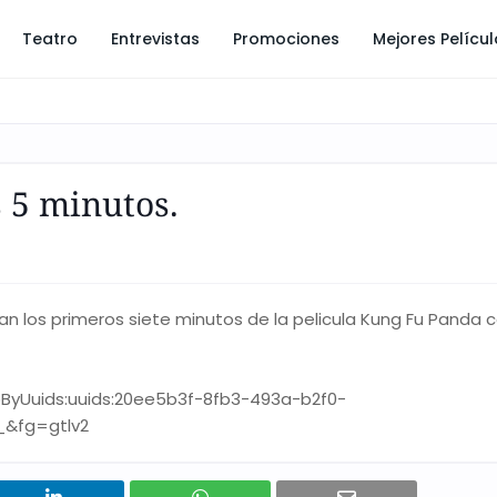
Teatro
Entrevistas
Promociones
Mejores Pelícu
 5 minutos.
an los primeros siete minutos de la pelicula Kung Fu Panda c
ByUuids:uuids:20ee5b3f-8fb3-493a-b2f0-
_&fg=gtlv2