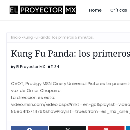
Home
Críticas
Inicio
Kung Fu Panda: los primeros 5 minutos.
Kung Fu Panda: los primeros
El Proyector MX
11:34
CVOT, Prodigy MSN Cine y Universal Pictures te present
voz de Omar Chaparro.
La direcciòn es esta:
video.msn.com/video.aspx?mkt=en-gb&playlist=video
85ea4fb7f476&showPlaylist=true&from=es_mx_cine