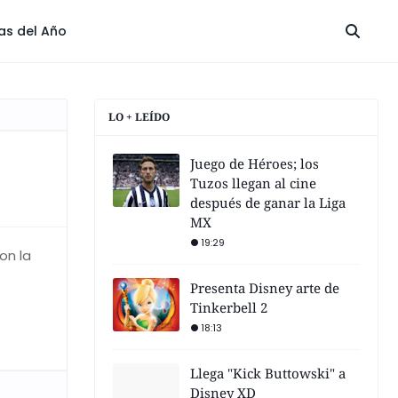
las del Año
LO + LEÍDO
Juego de Héroes; los
Tuzos llegan al cine
después de ganar la Liga
MX
19:29
on la
Presenta Disney arte de
Tinkerbell 2
18:13
Llega "Kick Buttowski" a
Disney XD