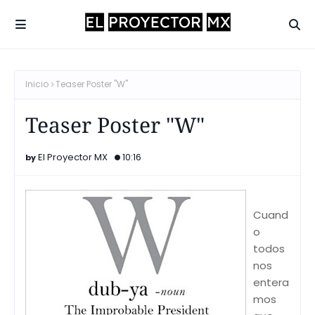
Inicio
Teaser Poster "W"
Teaser Poster "W"
El Proyector MX
10:16
Cuand
o
todos
nos
entera
mos