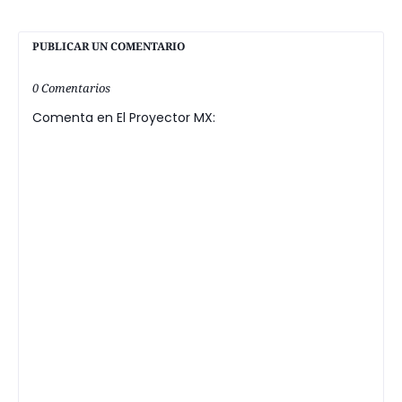
PUBLICAR UN COMENTARIO
0 Comentarios
Comenta en El Proyector MX: