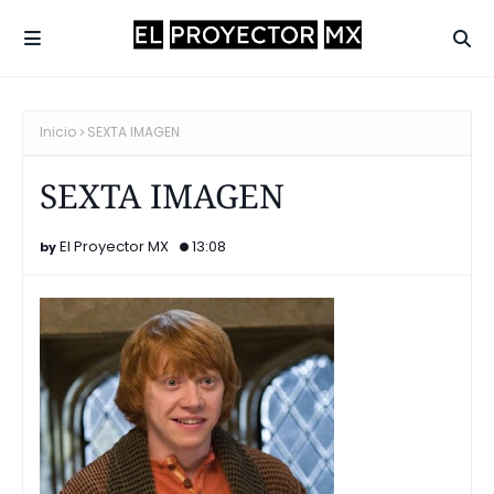
Inicio
SEXTA IMAGEN
SEXTA IMAGEN
El Proyector MX
13:08