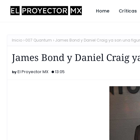
Home
Críticas
Inicio
007 Quantum
James Bond y Daniel Craig ya son una figu
James Bond y Daniel Craig ya
El Proyector MX
13:05