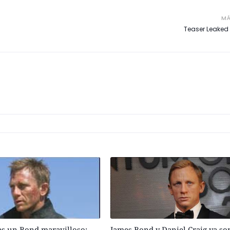
MÁ
Teaser Leaked 
es un Bond maravilloso:
James Bond y Daniel Craig ya so