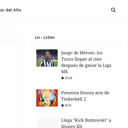
las del Año
LO + LEÍDO
Juego de Héroes; los
Tuzos llegan al cine
después de ganar la Liga
MX
19:29
Presenta Disney arte de
Tinkerbell 2
18:13
Llega "Kick Buttowski" a
Disney XD