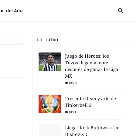
las del Año
LO + LEÍDO
Juego de Héroes; los
Tuzos llegan al cine
después de ganar la Liga
MX
19:29
Presenta Disney arte de
Tinkerbell 2
18:13
Llega "Kick Buttowski" a
Disney XD