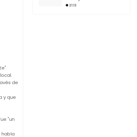
21:13
te"
local.
ravés de
a y que
fue "un
o había