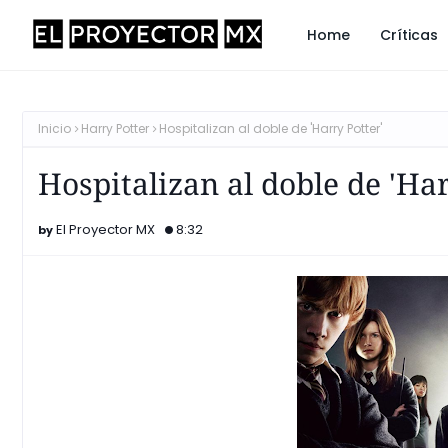
Home
Críticas
Inicio
Harry Potter
Hospitalizan al doble de 'Harry Potter'
Hospitalizan al doble de 'Har
El Proyector MX
8:32