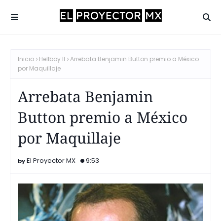
Inicio
Hellboy II
Arrebata Benjamin Button premio a México
por Maquillaje
Arrebata Benjamin
Button premio a México
por Maquillaje
El Proyector MX
9:53