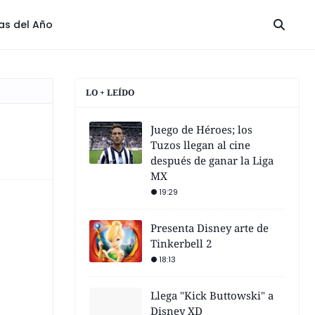
las del Año
LO + LEÍDO
Juego de Héroes; los
Tuzos llegan al cine
después de ganar la Liga
MX
19:29
Presenta Disney arte de
Tinkerbell 2
18:13
Llega "Kick Buttowski" a
Disney XD