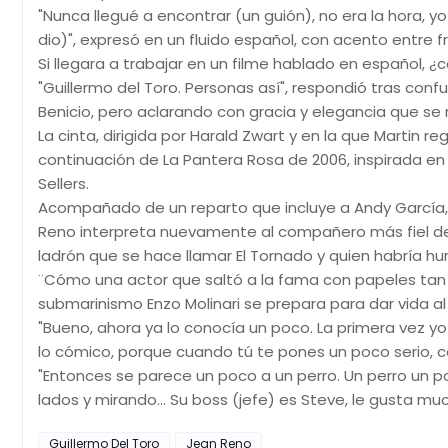
"Nunca llegué a encontrar (un guión), no era la hora, y
dio)", expresó en un fluido español, con acento entre f
Si llegara a trabajar en un filme hablado en español, ¿
"Guillermo del Toro. Personas así", respondió tras conf
Benicio, pero aclarando con gracia y elegancia que se r
La cinta, dirigida por Harald Zwart y en la que Martin
continuación de La Pantera Rosa de 2006, inspirada e
Sellers.
Acompañado de un reparto que incluye a Andy García, Al
Reno interpreta nuevamente al compañero más fiel de
ladrón que se hace llamar El Tornado y quien habría hu
¨Cómo una actor que saltó a la fama con papeles tan
submarinismo Enzo Molinari se prepara para dar vida 
"Bueno, ahora ya lo conocía un poco. La primera vez yo p
lo cómico, porque cuando tú te pones un poco serio, cerr
"Entonces se parece un poco a un perro. Un perro un p
lados y mirando... Su boss (jefe) es Steve, le gusta m
Guillermo Del Toro
Jean Reno