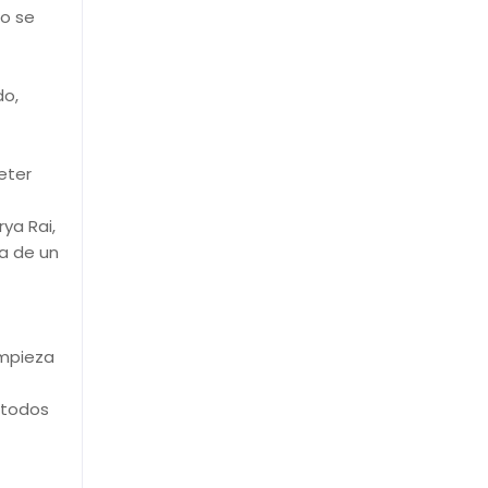
no se
do,
eter
ya Rai,
a de un
empieza
 todos