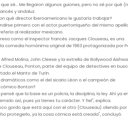
o que sé... Me llegaron algunos guiones, pero no sé por qué (
rancés y andaluz.
con qué director iberoamericano le gustaría trabajar?
undirse primero con el actor puertorriqueño del mismo apelli
efería al realizador mexicano.
 regresa como el inspector francés Jacques Clouseau, es una
n la comedia homónima original de 1963 protagonizada por P
fred Molina, John Cleese y la estrella de Bollywood Aishwar
 Clouseau, Ponton, parte del equipo de detectives en busc
rtado el Manto de Turín.
 dramáticos como el del sicario Léon o el campeón de
al cómico Bonton?
ensé que la base es un policía, la disciplina, la ley. Ahí ya 
ado así, pues ya tienes tu carácter. Y fiel", explica.
oco gordo que está aquí con el otro (Clouseau) oliendo por
ucho protegerlo, ya la cosa cómica está creada", concluyó.