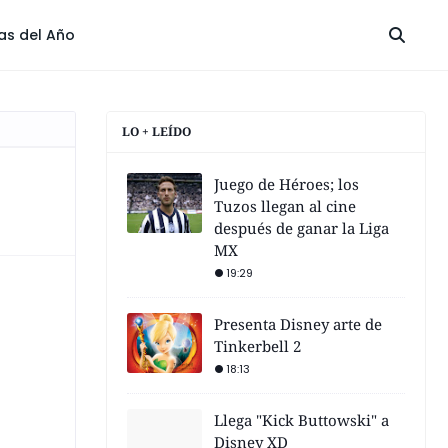
las del Año
LO + LEÍDO
Juego de Héroes; los
Tuzos llegan al cine
después de ganar la Liga
MX
19:29
Presenta Disney arte de
Tinkerbell 2
18:13
Llega "Kick Buttowski" a
Disney XD