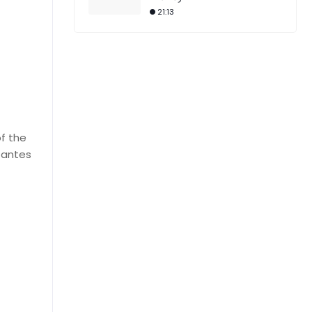
21:13
f the
s antes