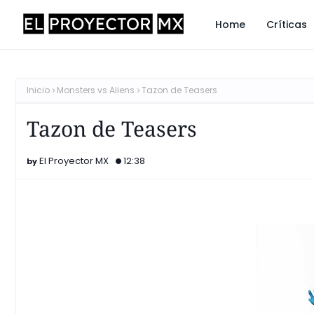
Home
Críticas
Inicio
Monsters vs Aliens
Tazon de Teasers
Tazon de Teasers
El Proyector MX
12:38