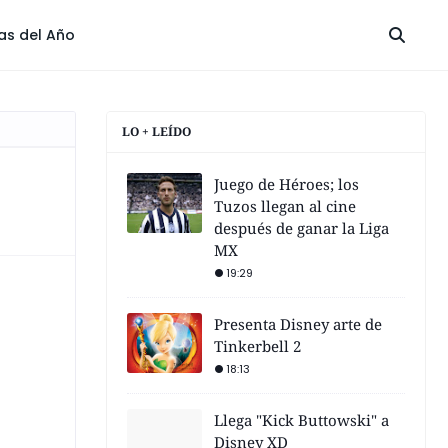
las del Año
LO + LEÍDO
Juego de Héroes; los
Tuzos llegan al cine
después de ganar la Liga
MX
19:29
Presenta Disney arte de
Tinkerbell 2
18:13
Llega "Kick Buttowski" a
Disney XD