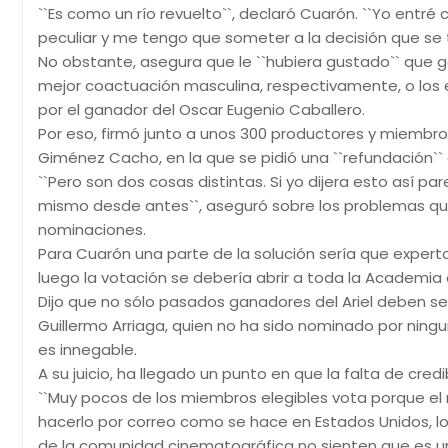
``Es como un río revuelto``, declaró Cuarón. ``Yo ent
peculiar y me tengo que someter a la decisión que se t
No obstante, asegura que le ``hubiera gustado`` que g
mejor coactuación masculina, respectivamente, o los 
por el ganador del Oscar Eugenio Caballero.
Por eso, firmó junto a unos 300 productores y miembro
Giménez Cacho, en la que se pidió una ``refundación``
``Pero son dos cosas distintas. Si yo dijera esto así p
mismo desde antes``, aseguró sobre los problemas que
nominaciones.
Para Cuarón una parte de la solución sería que experto
luego la votación se debería abrir a toda la Academia 
Dijo que no sólo pasados ganadores del Ariel deben s
Guillermo Arriaga, quien no ha sido nominado por ning
es innegable.
A su juicio, ha llegado un punto en que la falta de cred
``Muy pocos de los miembros elegibles vota porque el r
hacerlo por correo como se hace en Estados Unidos, lo
de la comunidad cinematográfica no sienten que es un 