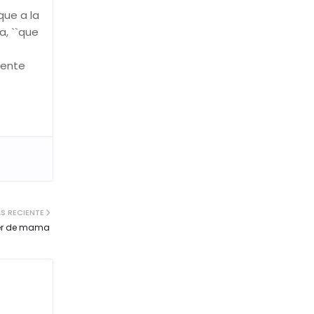
que a la
a, ``que
mente
S RECIENTE
cer de mama