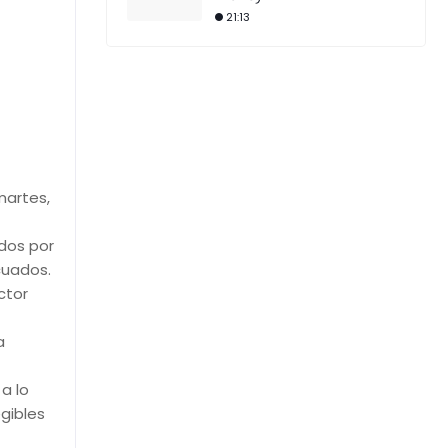
21:13
martes,
dos por
cuados.
ctor
a
a lo
gibles