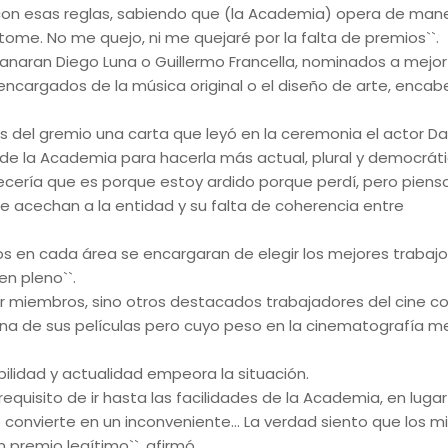
ré con esas reglas, sabiendo que (la Academia) opera de man
ome. No me quejo, ni me quejaré por la falta de premios``.
anaran Diego Luna o Guillermo Francella, nominados a mejor
encargados de la música original o el diseño de arte, enca
s del gremio una carta que leyó en la ceremonia el actor Da
 de la Academia para hacerla más actual, plural y democráti
arecería que es porque estoy ardido porque perdí, pero pienso
 acechan a la entidad y su falta de coherencia entre
s en cada área se encargaran de elegir los mejores trabajos
en pleno``.
er miembros, sino otros destacados trabajadores del cine 
una de sus películas pero cuyo peso en la cinematografía m
ibilidad y actualidad empeora la situación.
equisito de ir hasta las facilidades de la Academia, en luga
 convierte en un inconveniente... La verdad siento que los 
premio legítimo``, afirmó.