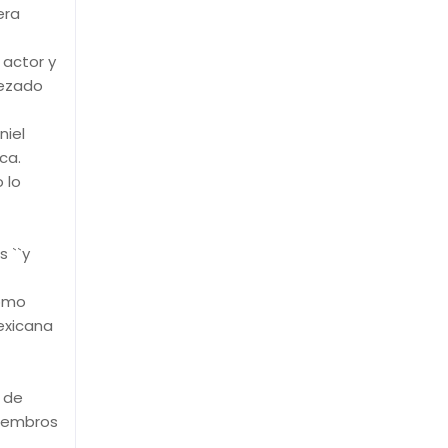
era
 actor y
bezado
niel
ca.
 lo
 ``y
como
exicana
r de
miembros