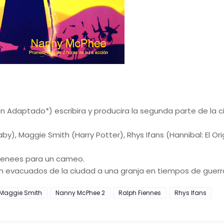
Adaptado*) escribira y producira la segunda parte de la c
y), Maggie Smith (Harry Potter), Rhys Ifans (Hannibal: El Or
 Fienees para un cameo.
eran evacuados de la ciudad a una granja en tiempos de guerr
Maggie Smith
Nanny McPhee 2
Ralph Fiennes
Rhys Ifans