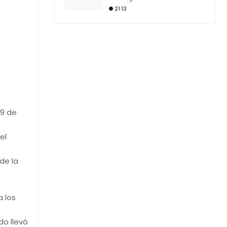
21:13
 9 de
el
de la
a los
do llevó