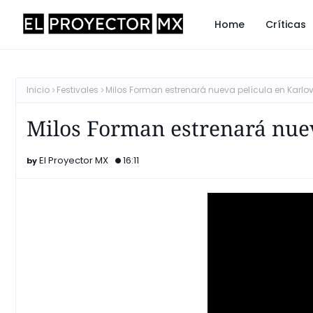
Home
Críticas
Inicio
Festivales
Milos Forman estrenará nueva película en Karlo
Milos Forman estrenará nuev
El Proyector MX
16:11