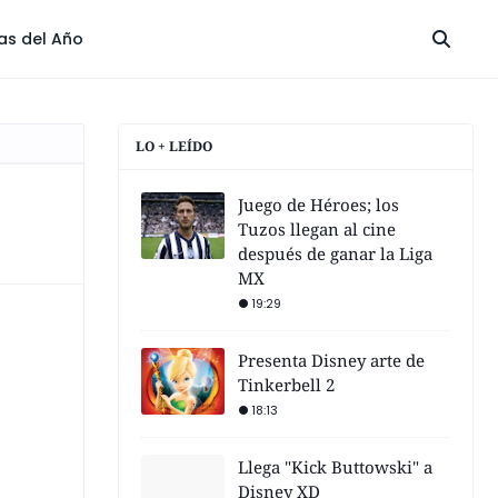
las del Año
LO + LEÍDO
Juego de Héroes; los
Tuzos llegan al cine
después de ganar la Liga
MX
19:29
Presenta Disney arte de
Tinkerbell 2
18:13
Llega "Kick Buttowski" a
Disney XD