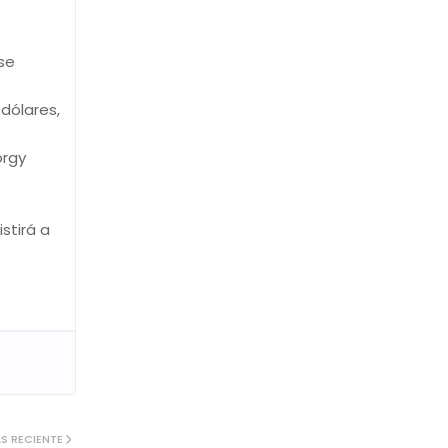
 se
dólares,
örgy
stirá a
S RECIENTE