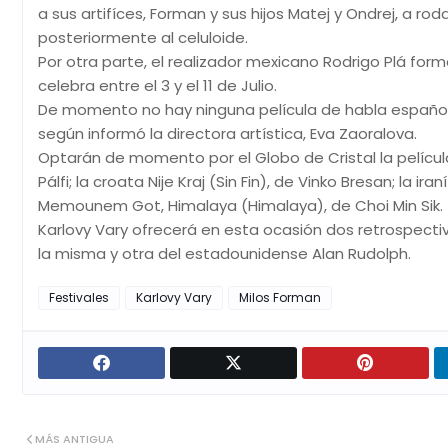
a sus artifíces, Forman y sus hijos Matej y Ondrej, a r
posteriormente al celuloide.
Por otra parte, el realizador mexicano Rodrigo Plá form
celebra entre el 3 y el 11 de Julio.
De momento no hay ninguna película de habla española 
según informó la directora artística, Eva Zaoralova.
Optarán de momento por el Globo de Cristal la pelíc
Pálfi; la croata Nije Kraj (Sin Fin), de Vinko Bresan; la i
Memounem Got, Himalaya (Himalaya), de Choi Min Sik.
Karlovy Vary ofrecerá en esta ocasión dos retrospectiv
la misma y otra del estadounidense Alan Rudolph.
Festivales
Karlovy Vary
Milos Forman
MÁS ANTIGUA