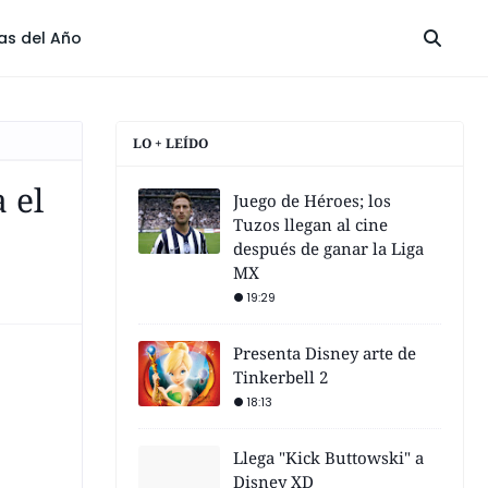
las del Año
LO + LEÍDO
 el
Juego de Héroes; los
Tuzos llegan al cine
después de ganar la Liga
MX
19:29
Presenta Disney arte de
Tinkerbell 2
18:13
Llega "Kick Buttowski" a
Disney XD