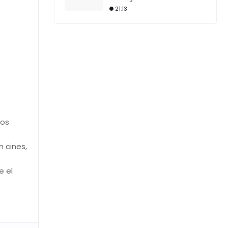
21:13
vos
 cines,
e el