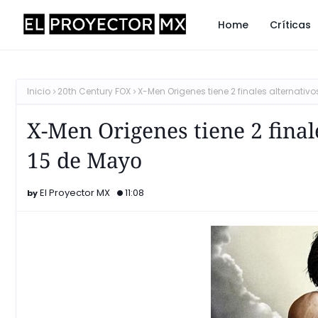
Home
Críticas
Inicio
20th Century FOX
X-Men Origenes tiene 2 finales alternativ
X-Men Origenes tiene 2 finale
15 de Mayo
El Proyector MX
11:08