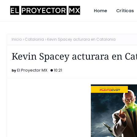
Home
Críticas
Inicio
Catalonia
Kevin Spacey acturara en Catalonia
Kevin Spacey acturara en Ca
El Proyector MX
10:21