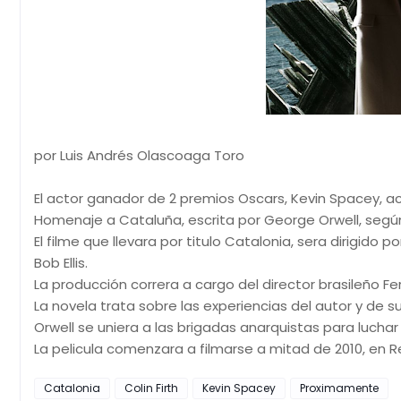
por Luis Andrés Olascoaga Toro
El actor ganador de 2 premios Oscars, Kevin Spacey, act
Homenaje a Cataluña, escrita por George Orwell, según i
El filme que llevara por titulo Catalonia, sera dirigido
Bob Ellis.
La producción correra a cargo del director brasileño F
La novela trata sobre las experiencias del autor y de 
Orwell se uniera a las brigadas anarquistas para luchar 
La pelicula comenzara a filmarse a mitad de 2010, en R
Catalonia
Colin Firth
Kevin Spacey
Proximamente