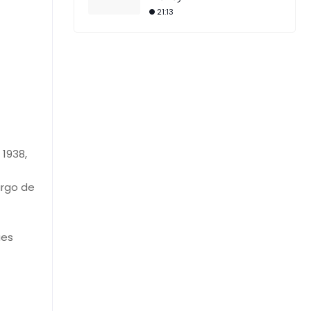
21:13
 1938,
argo de
ues