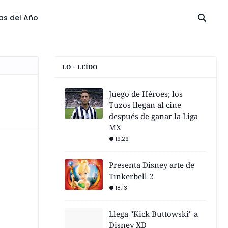
las del Año
LO + LEÍDO
Juego de Héroes; los
Tuzos llegan al cine
después de ganar la Liga
MX
19:29
Presenta Disney arte de
Tinkerbell 2
18:13
Llega "Kick Buttowski" a
Disney XD