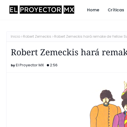
Home
Críticas
Inicio
Robert Zemeckis
Robert Zemeckis hará remake de Yellow 
Robert Zemeckis hará remak
El Proyector MX
2:56