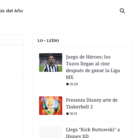
las del Año
LO + LEÍDO
Juego de Héroes; los
Tuzos llegan al cine
después de ganar la Liga
MX
19:29
Presenta Disney arte de
Tinkerbell 2
18:13
Llega "Kick Buttowski" a
Disney XD