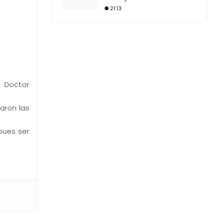
21:13
f Doctor
aron las
pues ser