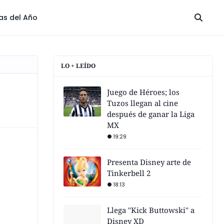
las del Año
LO + LEÍDO
Juego de Héroes; los
Tuzos llegan al cine
después de ganar la Liga
MX
19:29
Presenta Disney arte de
Tinkerbell 2
18:13
Llega "Kick Buttowski" a
Disney XD