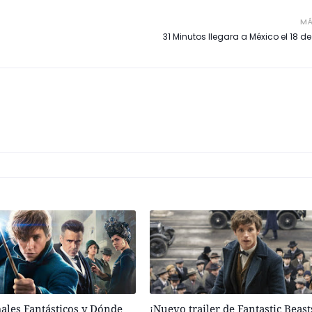
MÁ
31 Minutos llegara a México el 18 d
males Fantásticos y Dónde
¡Nuevo trailer de Fantastic Beas