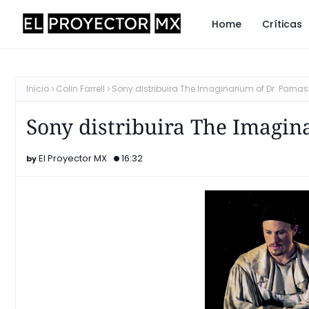
Home
Críticas
Inicio
Colin Farrell
Sony distribuira The Imaginarium of Dr. Parna
Sony distribuira The Imagin
El Proyector MX
16:32