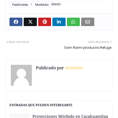
fantastico y de Terror Mórbido
Festivales
Morbido
MÁS ANTIGUA
MÁS RECIENTE
Sam Raimi producira Refuge
Publicado por
Anónimo
ENTRADAS QUE PUEDEN INTERESARTE
Proyecciones Mórbido en Cacahuamilpa