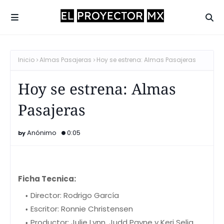
Inicio
Almas Pasajeras
Hoy se estrena: Almas Pasajeras
Hoy se estrena: Almas
Pasajeras
Anónimo
0:05
Ficha Tecnica:
Director: Rodrigo García
Escritor: Ronnie Christensen
Productor: Julie Lynn, Judd Payne y Keri Selig