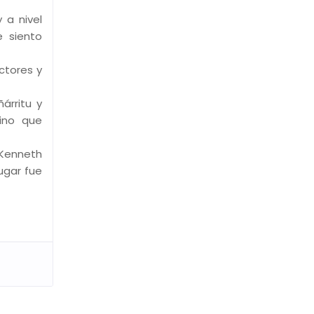
 a nivel
e siento
ctores y
árritu y
ino que
, Kenneth
lugar fue