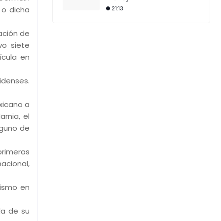
 o dicha
21:13
ación de
vo siete
ícula en
idenses.
xicano a
arnia, el
nguno de
primeras
nacional,
uismo en
da de su