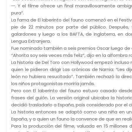
—. Y el filme ofrece un final maravillosamente ambi
pura”.
La fama de El laberinto del fauno comenzó en el Festi
pie de 22 minutos por parte del público. Después,
galardones y luego a los BAFTA, de Inglaterra, en do
Lengua Extranjera.
Fue nominado también a seis premios Oscar luego de q
“Ahorita soy seis veces más feliz”, dijo en la alfombra 
La historia de Del Toro con Hollywood empezó incluso
quien le pidieron dirigir Las crónicas de Narnia: “Les
león no hubiera resucitado”. También rechazó la direc
los niños protagonistas moriría jamás.
Pero con El laberinto del fauno estuvo casado desde
frases del guión. La versión original ubicaba la histo
decidió trasladarlo a España, país considerado por el
La historia entonces se adaptó como una niña en un
España, y a quien un fauno la convence de que en reali
Para la producción del filme, valuada en 15 millones