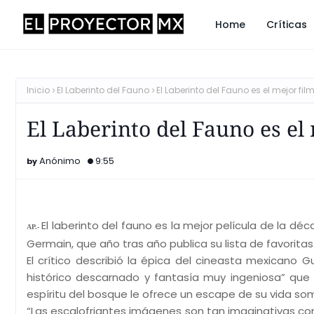
Home
Críticas
Inicio
El Laberinto del Fauno
El Laberinto del Fauno es el mejor fi
El Laberinto del Fauno es el
Anónimo
9:55
El laberinto del fauno es la mejor película de la dé
AP.-
Germain, que año tras año publica su lista de favoritas
El crítico describió la épica del cineasta mexicano 
histórico descarnado y fantasía muy ingeniosa” que
espíritu del bosque le ofrece un escape de su vida som
“Las escalofriantes imágenes son tan imaginativas co