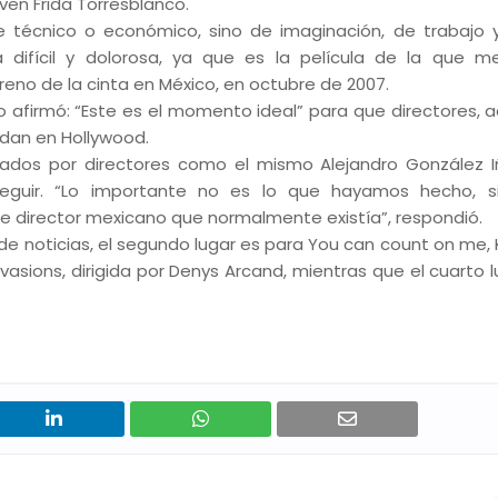
ven Frida Torresblanco.
 técnico o económico, sino de imaginación, de trabajo y
 difícil y dolorosa, ya que es la película de la que m
eno de la cinta en México, en octubre de 2007.
 afirmó: “Este es el momento ideal” para que directores, a
dan en Hollywood.
zados por directores como el mismo Alejandro González Iñ
seguir. “Lo importante no es lo que hayamos hecho, s
de director mexicano que normalmente existía”, respondió.
ia de noticias, el segundo lugar es para You can count on me
nvasions, dirigida por Denys Arcand, mientras que el cuarto 