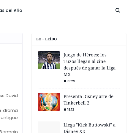
las del Año
LO + LEÍDO
Juego de Héroes; los
Tuzos llegan al cine
después de ganar la Liga
MX
19:29
ess David
Presenta Disney arte de
Tinkerbell 2
de drama
18:13
 antiguo
Llega "Kick Buttowski" a
Disney XD
 Germain