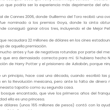
guo que podría ser la experiencia más deprimente del año
val de Cannes 2006, donde Guillermo del Toro recibió una ov
 fue nominado a los premios Goya, donde la cinta obtu
nde consiguió ganar otros tres, incluyendo el de Mejor Pel
ue recaudara 22 millones de dólares en los cines estadoun
roja de aquella premiación.
 mucho antes y fue de negativas rotundas por parte del me
 dije que era demasiado correcta para mí. Si hubiera hecho N
ción de Harry Potter y el prisionero de Azkabán, porque ni
 un principio, hace casi una década, cuando escribió las 
ria en la Revolución mexicana, pero ante la falta de dinero 
 cineasta tapatío como su segunda casa.
 bosque encantado, que vive los primeros años del franq
dad ella es una princesa.
 de dólares (unos 165 millones de pesos) contó con la ayu