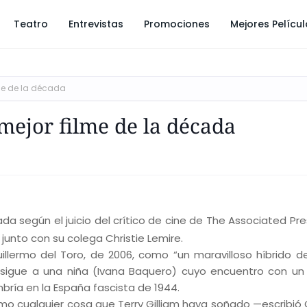
Teatro
Entrevistas
Promociones
Mejores Pelícu
lme de la década
 mejor filme de la década
cada según el juicio del crítico de cine de The Associated Pr
 junto con su colega Christie Lemire.
Guillermo del Toro, de 2006, como “un maravilloso híbrido 
 sigue a una niña (Ivana Baquero) cuyo encuentro con un
bría en la España fascista de 1944.
mo cualquier cosa que Terry Gilliam haya soñado —escribió