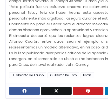
amiga Bertha Navarro, su colega Alfonso Cuarón y la jo
“Esta película fue un esfuerzo enorme no solamente
personal. Estoy feliz de haber hecho esta apuesta
personalmente más orgulloso", aseguró durante el estr
Finalmente no ganó el Oscar pero el director mexicano
demás hispanos aprovechen la oportunidad y trascien
El cineasta descartó que los recientes logros alcan
Alfonso Cuarón, entre otros, sean el ejemplo a 
representemos un modelo alternativo, en mi caso, al 
En la lista publicada ayer por los críticos de la agenc
Lonergan, en el tercer sitio se ubicó a The barbarian i
para Once, del novel realizador John Carney.
El Laberinto del Fauno
Guillermo Del Toro
Listas