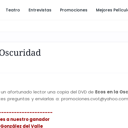
Teatro
Entrevistas
Promociones
Mejores Pelícu
 Oscuridad
 un afortunado lector una copia del DVD de
Ecos en la Os
entes preguntas y enviarlas a: promociones.cvot@yahoo.co
---------------------
des a nuestro ganador
 González del Valle