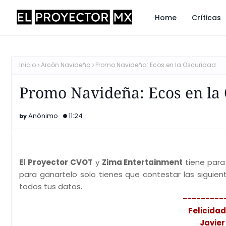
Home
Críticas
Inicio
Arcón Navideño
Promo Navideña: Ecos en la Oscuridad
Promo Navideña: Ecos en la
Anónimo
11:24
El Proyector CVOT
y
Zima Entertainment
tiene para
para ganartelo solo tienes que contestar las sigui
todos tus datos.
---------
Felicida
Javier