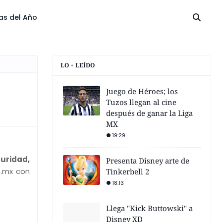
las del Año
LO + LEÍDO
Juego de Héroes; los
Tuzos llegan al cine
después de ganar la Liga
MX
19:29
curidad,
Presenta Disney arte de
m.mx con
Tinkerbell 2
18:13
Llega "Kick Buttowski" a
Disney XD