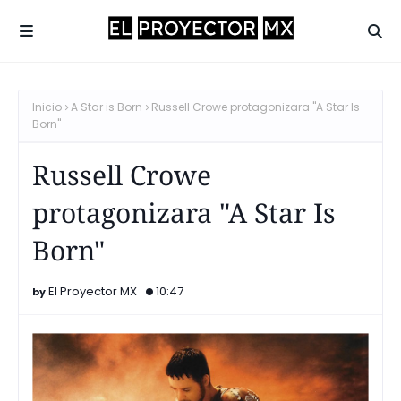
Inicio
A Star is Born
Russell Crowe protagonizara "A Star Is
Born"
Russell Crowe
protagonizara "A Star Is
Born"
El Proyector MX
10:47