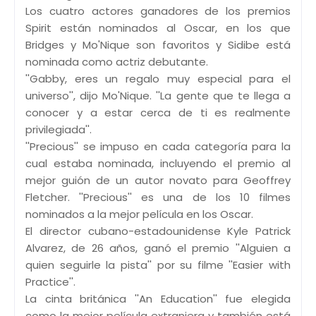
Los cuatro actores ganadores de los premios
Spirit están nominados al Oscar, en los que
Bridges y Mo'Nique son favoritos y Sidibe está
nominada como actriz debutante.
''Gabby, eres un regalo muy especial para el
universo'', dijo Mo'Nique. ''La gente que te llega a
conocer y a estar cerca de ti es realmente
privilegiada''.
''Precious'' se impuso en cada categoría para la
cual estaba nominada, incluyendo el premio al
mejor guión de un autor novato para Geoffrey
Fletcher. ''Precious'' es una de los 10 filmes
nominados a la mejor película en los Oscar.
El director cubano-estadounidense Kyle Patrick
Alvarez, de 26 años, ganó el premio ''Alguien a
quien seguirle la pista'' por su filme ''Easier with
Practice''.
La cinta británica ''An Education'' fue elegida
como la mejor película extranjera y también está