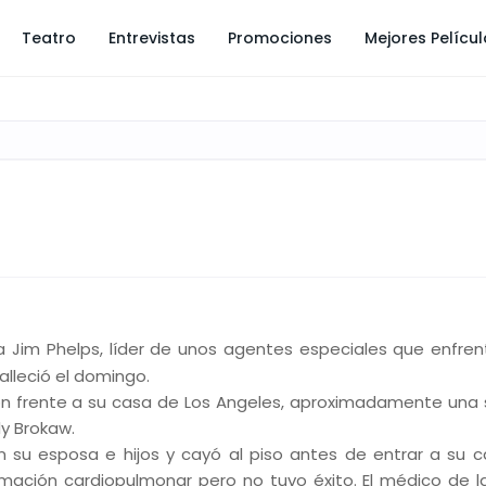
Teatro
Entrevistas
Promociones
Mejores Pelícu
a Jim Phelps, líder de unos agentes especiales que enfre
falleció el domingo.
n frente a su casa de Los Angeles, aproximadamente un
dy Brokaw.
su esposa e hijos y cayó al piso antes de entrar a su ca
imación cardiopulmonar pero no tuvo éxito. El médico de la