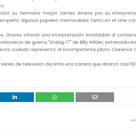
to.
frutó su hermano mayor James Arness por su interpreta
desempeñó algunos papeles memorables tanto en el cine co
, Graves ofreció una interpretación inolvidable al comien
isioneros de guerra "Stalag 17" de Billy Wilder, estrenada en
recto cuando representó al incompetente piloto Clarence 
.
eries de televisión durante una carrera que abarcó casi 60
MÁ