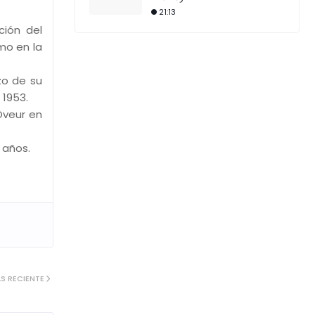
21:13
ción del
mo en la
zo de su
 1953.
Oveur en
 años.
S RECIENTE