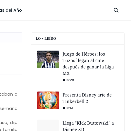
las del Año
LO + LEÍDO
Juego de Héroes; los
Tuzos llegan al cine
después de ganar la Liga
MX
19:29
ntaban a
Presenta Disney arte de
Tinkerbell 2
a semana
18:13
sa, dijo
Llega "Kick Buttowski" a
 familia
Disney XD