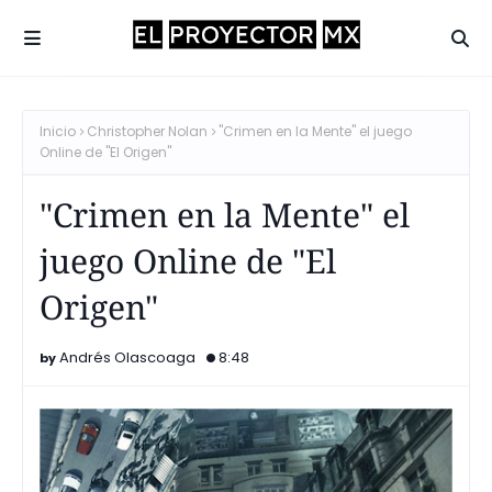
Inicio
Christopher Nolan
"Crimen en la Mente" el juego
Online de "El Origen"
"Crimen en la Mente" el
juego Online de "El
Origen"
Andrés Olascoaga
8:48