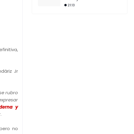
21:13
initiva,
dáriz Jr
se rubro
expresar
derna y
.
 pero no