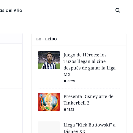
las del Año
LO + LEÍDO
Juego de Héroes; los
Tuzos llegan al cine
después de ganar la Liga
MX
19:29
Presenta Disney arte de
Tinkerbell 2
18:13
Llega "Kick Buttowski" a
Disney XD