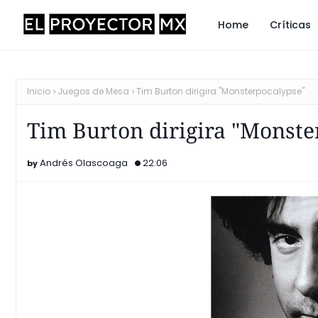
Home
Críticas
Inicio
Juegos de Mesa
Tim Burton dirigira "Monsterpocalypse"
Tim Burton dirigira "Monste
Andrés Olascoaga
22:06