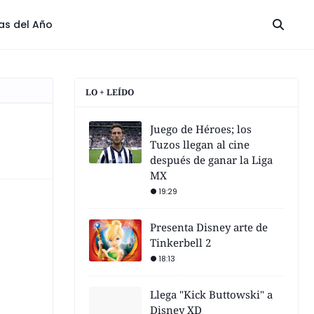
las del Año
LO + LEÍDO
Juego de Héroes; los
Tuzos llegan al cine
después de ganar la Liga
MX
19:29
Presenta Disney arte de
Tinkerbell 2
18:13
Llega "Kick Buttowski" a
Disney XD