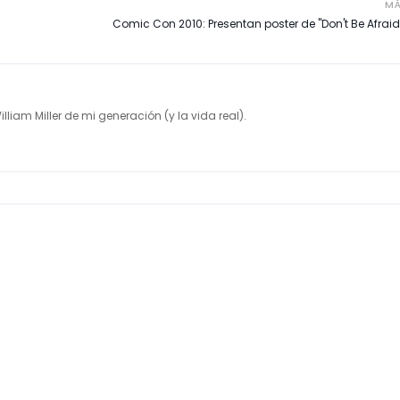
MÁ
Comic Con 2010: Presentan poster de "Don't Be Afraid 
illiam Miller de mi generación (y la vida real).