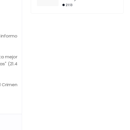
21:13
 informo
ta mejor
s" (21.4
l Crimen