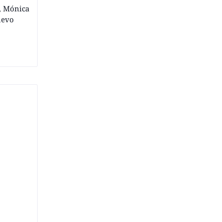
, Mónica
uevo