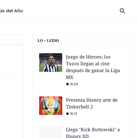
las del Año
LO + LEÍDO
Juego de Héroes; los
Tuzos llegan al cine
después de ganar la Liga
MX
19:29
Presenta Disney arte de
Tinkerbell 2
18:13
Llega "Kick Buttowski" a
Disney XD