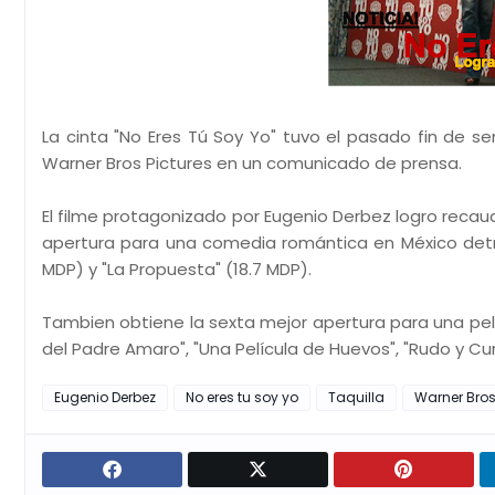
La cinta "No Eres Tú Soy Yo" tuvo el pasado fin de se
Warner Bros Pictures en un comunicado de prensa.
El filme protagonizado por Eugenio Derbez logro recau
apertura para una comedia romántica en México detrá
MDP) y "La Propuesta" (18.7 MDP).
Tambien obtiene la sexta mejor apertura para una pelí
del Padre Amaro", "Una Película de Huevos", "Rudo y Curs
Eugenio Derbez
No eres tu soy yo
Taquilla
Warner Bros