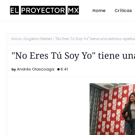
Home
Críticas
Inicio
Eugenio Derbez
"No Eres Tú Soy Yo" tiene una exitosa apertu
"No Eres Tú Soy Yo" tiene un
Andrés Olascoaga
6:41