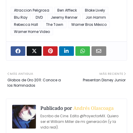
Atraccion Peligrosa
Ben Affleck
Blake Lively
Blu Ray
DVD
Jeremy Renner
Jon Hamm
Rebecca Hall
The Town
Warner Bros México
Warner Home Video
MÁS ANTIGUA
MÁS RECIENTE
Globos de Oro 2011: Conoce a
Presentan Disney Junior
los Nominados
Publicado por
Andrés Olascoaga
Escribo de Cine. Edito @ProyectorMX. Quiero
ser el William Miller de mi generación (y la
vida real).