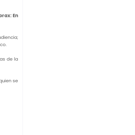
Lorax: En
diencia;
co.
as de la
quien se