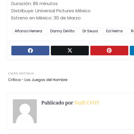
Duración: 86 minutos
Distribuye: Universal Pictures México
Estreno en México: 30 de Marzo
Alfonso Herrera
Danny DeVito
Dr Seuss
Ed Helms
R
MÁS ANTIGUA
Crítica - Los Juegos del Hambre
Publicado por
Staff CVOT