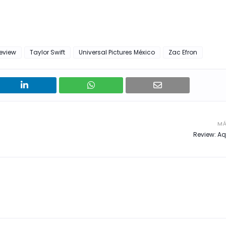
eview
Taylor Swift
Universal Pictures México
Zac Efron
MÁ
Review: Aq