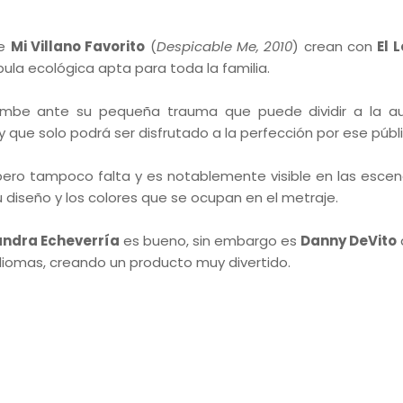
de
Mi Villano Favorito
(
Despicable Me, 2010
) crean con
El 
bula ecológica apta para toda la familia.
cumbe ante su pequeña trauma que puede dividir a la au
que solo podrá ser disfrutado a la perfección por ese públi
 pero tampoco falta y es notablemente visible en las escen
 su diseño y los colores que se ocupan en el metraje.
ndra Echeverría
es bueno, sin embargo es
Danny DeVito
 idiomas, creando un producto muy divertido.