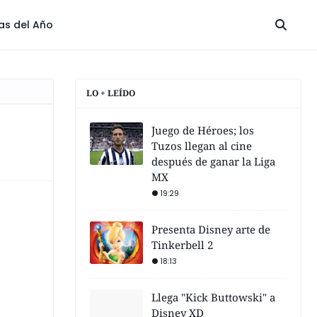
las del Año
LO + LEÍDO
Juego de Héroes; los
Tuzos llegan al cine
después de ganar la Liga
MX
19:29
Presenta Disney arte de
Tinkerbell 2
18:13
Llega "Kick Buttowski" a
Disney XD