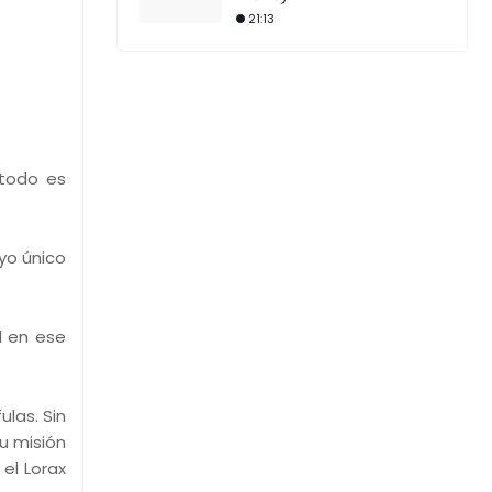
21:13
 todo es
uyo único
l en ese
las. Sin
u misión
el Lorax