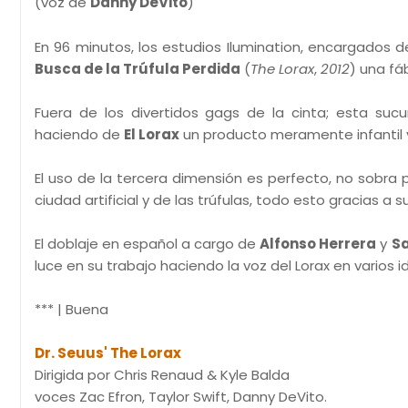
(voz de
Danny DeVito
)
En 96 minutos, los estudios Ilumination, encargados 
Busca de la Trúfula Perdida
(
The Lorax
,
2012
) una fá
Fuera de los divertidos gags de la cinta; esta su
haciendo de
El Lorax
un producto meramente infantil y 
El uso de la tercera dimensión es perfecto, no sobra
ciudad artificial y de las trúfulas, todo esto gracias a
El doblaje en español a cargo de
Alfonso Herrera
y
Sa
luce en su trabajo haciendo la voz del Lorax en varios
*** | Buena
Dr. Seuus' The Lorax
Dirigida por Chris Renaud & Kyle Balda
voces Zac Efron, Taylor Swift, Danny DeVito.