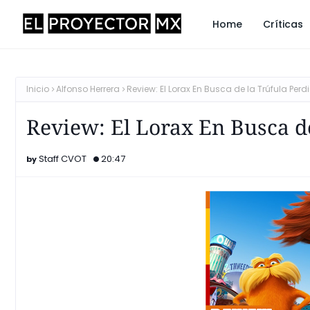
Home
Críticas
Inicio
Alfonso Herrera
Review: El Lorax En Busca de la Trúfula Perd
Review: El Lorax En Busca d
Staff CVOT
20:47