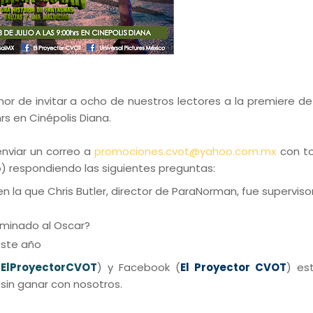
nor de invitar a ocho de nuestros lectores a la premiere de 
rs en Cinépolis Diana.
enviar un correo a
promociones.cvot@yahoo.com.mx
con t
o) respondiendo las siguientes preguntas:
en la que Chris Butler, director de ParaNorman, fue supervisor
ominado al Oscar?
 este año
ElProyectorCVOT
) y Facebook (
El Proyector CVOT
) es
sin ganar con nosotros.