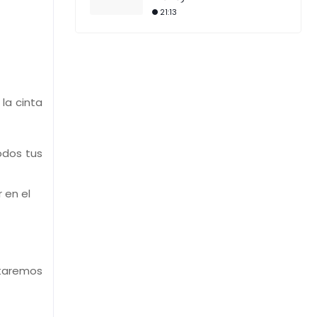
21:13
la cinta
odos tus
 en el
taremos