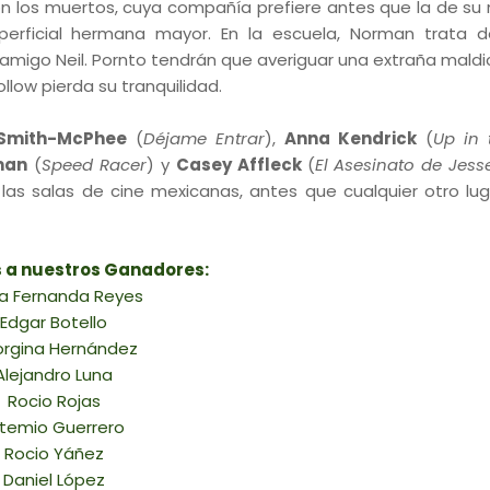
n los muertos, cuya compañía prefiere antes que la de su 
erficial hermana mayor. En la escuela, Norman trata 
migo Neil. Pornto tendrán que averiguar una extraña maldi
llow pierda su tranquilidad.
 Smith-McPhee
(
Déjame Entrar
),
Anna Kendrick
(
Up in 
man
(
Speed Racer
) y
Casey Affleck
(
El Asesinato de Jes
 las salas de cine mexicanas, antes que cualquier otro lug
s a nuestros Ganadores:
a Fernanda Reyes
Edgar Botello
rgina Hernández
Alejandro Luna
Rocio Rojas
rtemio Guerrero
Rocio Yáñez
Daniel López