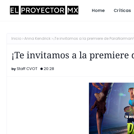
Home
Críticas
Inicio
Anna Kendrick
¡Te invitamos a la premiere de ParaNorman!
¡Te invitamos a la premiere
Staff CVOT
20:28