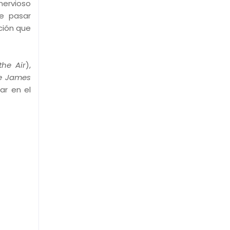
nervioso
de pasar
ción que
the Air
),
se James
ar en el