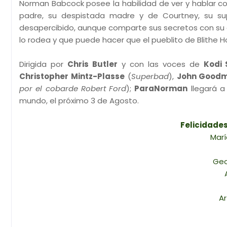
Norman Babcock posee la habilidad de ver y hablar co
padre, su despistada madre y de Courtney, su sup
desapercibido, aunque comparte sus secretos con su a
lo rodea y que puede hacer que el pueblito de Blithe Ho
Dirigida por
Chris Butler
y con las voces de
Kodi
Christopher Mintz-Plasse
(
Superbad
),
John Good
por el cobarde Robert Ford
);
ParaNorman
llegará a
mundo, el próximo 3 de Agosto.
Felicidade
Marí
Geo
A