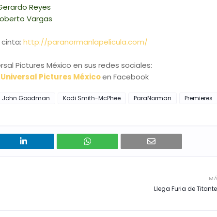
Gerardo Reyes
oberto Vargas
 cinta:
http://paranormanlapelicula.com/
rsal Pictures México en sus redes sociales:
y
Universal Pictures México
en Facebook
John Goodman
Kodi Smith-McPhee
ParaNorman
Premieres
MÁ
Llega Furia de Titant