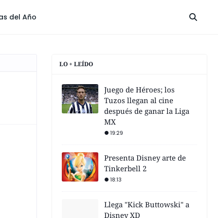
las del Año
LO + LEÍDO
Juego de Héroes; los
Tuzos llegan al cine
después de ganar la Liga
MX
19:29
Presenta Disney arte de
Tinkerbell 2
18:13
Llega "Kick Buttowski" a
Disney XD