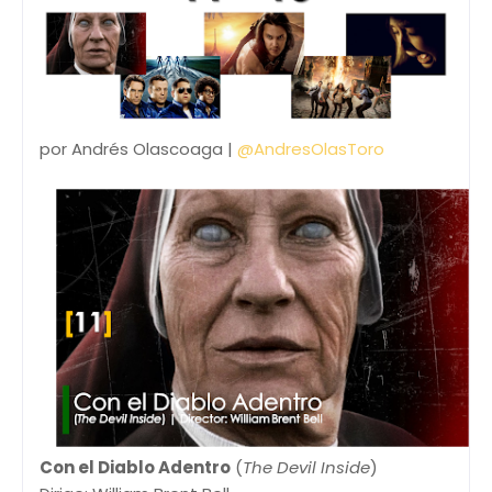
por Andrés Olascoaga |
@AndresOlasToro
Con el Diablo Adentro
(
The Devil Inside
)