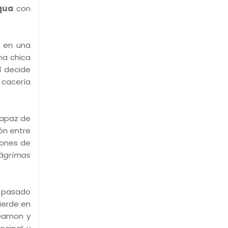
qua
con
o en una
una chica
l decide
 cacería
capaz de
ión entre
iones de
ágrimas
n pasado
pierde en
 Damon y