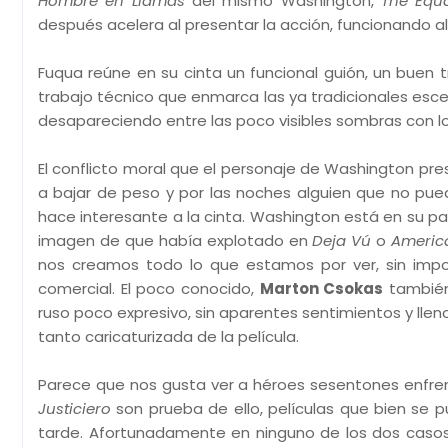
Hombre en Llamas
del mismo Washington,
The Equa
después acelera al presentar la acción, funcionando al
Fuqua reúne en su cinta un funcional guión, un buen 
trabajo técnico que enmarca las ya tradicionales esc
desapareciendo entre las poco visibles sombras con 
El conflicto moral que el personaje de Washington pr
a bajar de peso y por las noches alguien que no pue
hace interesante a la cinta. Washington está en su p
imagen de que había explotado en
Deja Vú
o
Americ
nos creamos todo lo que estamos por ver, sin impo
comercial. El poco conocido,
Marton Csokas
también 
ruso poco expresivo, sin aparentes sentimientos y llen
tanto caricaturizada de la película.
Parece que nos gusta ver a héroes sesentones enfrent
Justiciero
son prueba de ello, películas que bien se p
tarde. Afortunadamente en ninguno de los dos casos