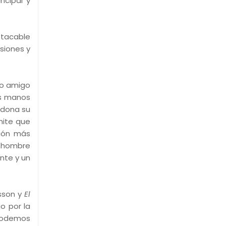
ncipal y
tacable
siones y
do amigo
us manos
ndona su
mite que
sión más
l hombre
nte y un
esson y
El
o por la
 podemos