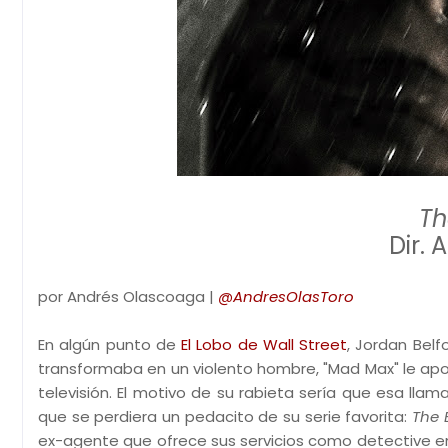
Th
Dir.
por Andrés Olascoaga |
@AndresOlasToro
En algún punto de
El Lobo de Wall Street
, Jordan Bel
transformaba en un violento hombre, "Mad Max" le apoda
televisión. El motivo de su rabieta sería que esa llam
que se perdiera un pedacito de su serie favorita:
The 
ex-agente que ofrece sus servicios como detective en 