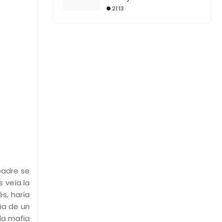
21:13
padre se
 veía la
s, haría
ria de un
la mafia