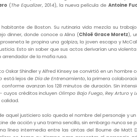
iero
(
The Equalizer
, 2014), la nueva película de
Antoine Fu
o habitante de Boston. Su rutinaria vida mezcla su trabaj
iejo dinner, donde conoce a Alina (
Chloë Grace Moretz
), 
roxeneta le propina una golpiza, la joven escapa y McCal
icia. Esto sin saber que sus actos derivarían una violenta
so arrendador de la mafia rusa.
 Oskar Shindler y Alfred Kinsey se convirtió en un hombre 
ro
está lejos de
Día de Entrenamiento
, la primera colaborac
 conforme avanzan los 128 minutos de duración. Sin intens
a - cuyos créditos incluyen
Olimpo Bajo Fuego
,
Rey Arturo
y
L
 calidad.
de aquel justiciero solo queda el nombre del personaje y u
el cine de acción y una trama sencilla, sin embargo nunca se 
 una línea intermedia entre las cintas del Bourne de Matt