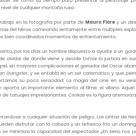
lizer
se toma su tiempo para presentar al personaje pri
 nivel de cualquier montaña rusa.
trabajo en la fotografía por parte de
Mauro Fiore
y un des
enas del héroe caminando lentamente entre múltiples explo
los bien coordinados momentos de enfrentamiento.
esenta, por los días un hombre dispuesto a ayudar a un gor
de olvidar de donde viene y decide tomar la justicia en s
apel, sin mayores complicaciones el ganador del Oscar aba
an Gangster
, y se entabla en un ser carismatico y que per
rtarnos su poca veracidad. La magia del cine en su ver
aporta un importante elemento al filme: el villano. Aque
o de tatuajes impresionantes. Csokas es la figura atemoriza
andose a cualquier situación de peligro. Las cintas de N
ueden disfrutar con la cabeza y un refresco frío un doming
 se minimiza la capacidad del espectador ¿En serio nos