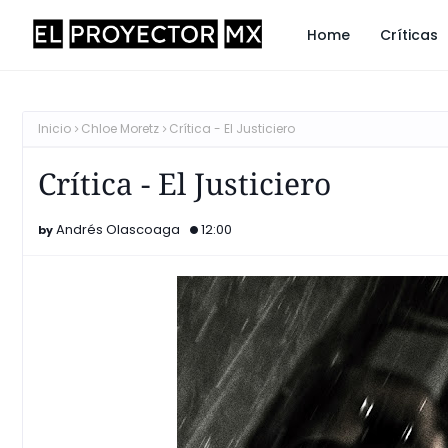
Home
Críticas
Inicio
Chloe Moretz
Crítica - El Justiciero
Crítica - El Justiciero
Andrés Olascoaga
12:00