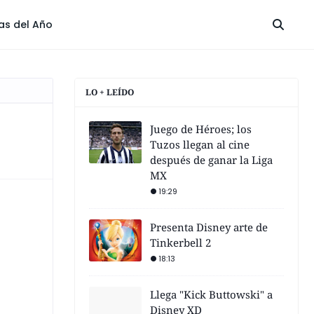
las del Año
LO + LEÍDO
Juego de Héroes; los
Tuzos llegan al cine
después de ganar la Liga
MX
19:29
Presenta Disney arte de
Tinkerbell 2
18:13
Llega "Kick Buttowski" a
Disney XD