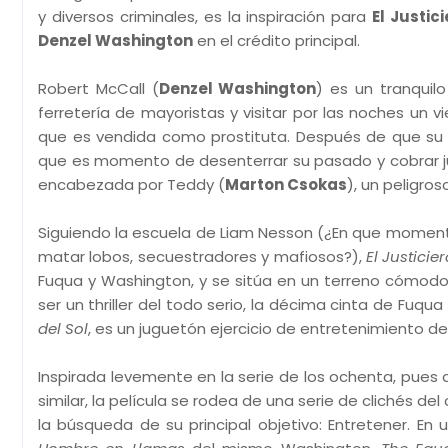
y diversos criminales, es la inspiración para
El Justic
Denzel Washington
en el crédito principal.
Robert McCall (
Denzel Washington
) es un tranquil
ferretería de mayoristas y visitar por las noches un v
que es vendida como prostituta. Después de que su p
que es momento de desenterrar su pasado y cobrar just
encabezada por Teddy (
Marton Csokas
), un peligro
Siguiendo la escuela de Liam Nesson (¿En que momento
matar lobos, secuestradores y mafiosos?),
El Justicie
Fuqua y Washington, y se sitúa en un terreno cómodo
ser un thriller del todo serio, la décima cinta de Fuqu
del Sol
, es un juguetón ejercicio de entretenimiento de
Inspirada levemente en la serie de los ochenta, pues 
similar, la película se rodea de una serie de clichés d
la búsqueda de su principal objetivo: Entretener. En