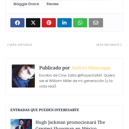
Maggie Grace
Review
MÁS ANTIGUA
MÁS RECIENTE
Publicado por
Andrés Olascoaga
Escribo de Cine. Edito @ProyectorMX. Quiero
ser el William Miller de mi generación (y la
vida real).
ENTRADAS QUE PUEDEN INTERESARTE
Hugh Jackman promocionará The
Greatest Showman en México