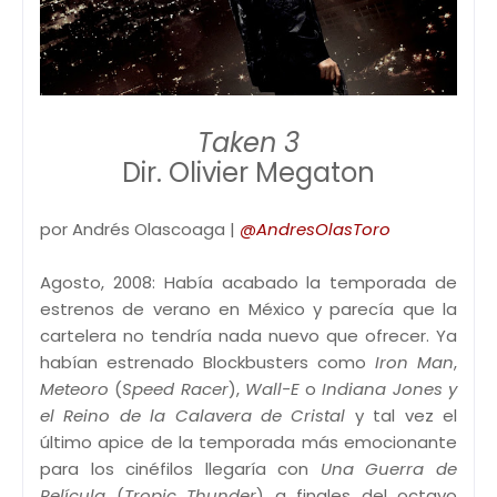
Taken 3
Dir. Olivier Megaton
por Andrés Olascoaga |
@AndresOlasToro
Agosto, 2008: Había acabado la temporada de
estrenos de verano en México y parecía que la
cartelera no tendría nada nuevo que ofrecer. Ya
habían estrenado Blockbusters como
Iron Man
,
Meteoro
(
Speed Racer
),
Wall-E
o
Indiana Jones y
el Reino de la Calavera de Cristal
y tal vez el
último apice de la temporada más emocionante
para los cinéfilos llegaría con
Una Guerra de
Película
(
Tropic Thunder
) a finales del octavo