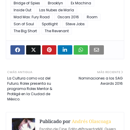
Bridge of Spies
Brooklyn
Ex Machina
Inside Out
Las Nubes de María
Mad Max: Fury Road
Oscars 2016
Room
Son of Saul
Spotlight
Steve Jobs
The Big Short
The Revenant
MÁS ANTIGUA
MÁS RECIENTE
La Cultura como voz del
Nominaciones a los SAG
Futuro; Rolex presenta su
Awards 2016
programa Rolex Mentor &
Protégé en la Ciudad de
México.
Publicado por
Andrés Olascoaga
Escribo de Cine. Edito @ProyectorMX. Quiero