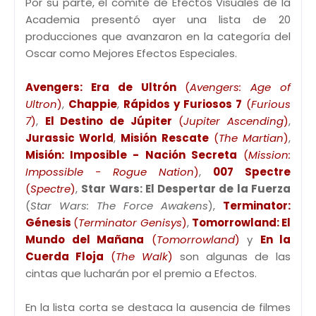
Por su parte, el comité de Efectos Visuales de la
Academia presentó ayer una lista de 20
producciones que avanzaron en la categoría del
Oscar como Mejores Efectos Especiales.
Avengers: Era de Ultrón
(
Avengers: Age of
Ultron
)
,
Chappie
,
Rápidos y Furiosos 7
(
Furious
7
)
,
El Destino de Júpiter
(
Jupiter Ascending
)
,
Jurassic World
,
Misión Rescate
(
The Martian
)
,
Misión: Imposible - Nación Secreta
(
Mission:
Impossible - Rogue Nation
)
,
007 Spectre
(
Spectre
)
,
Star Wars: El Despertar de la Fuerza
(
Star Wars: The Force Awakens
),
Terminator:
Génesis
(
Terminator Genisys
)
,
Tomorrowland: El
Mundo del Mañana
(
Tomorrowland
)
y
En la
Cuerda Floja
(
The Walk
)
son algunas de las
cintas que lucharán por el premio a Efectos.
En la lista corta se destaca la ausencia de filmes