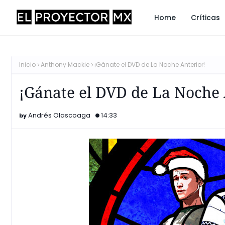
Home
Críticas
Inicio
Anthony Mackie
¡Gánate el DVD de La Noche Anterior!
¡Gánate el DVD de La Noche 
Andrés Olascoaga
14:33