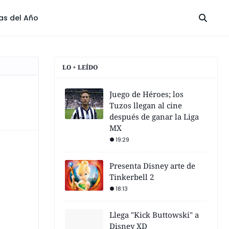
las del Año
LO + LEÍDO
Juego de Héroes; los
Tuzos llegan al cine
después de ganar la Liga
MX
19:29
Presenta Disney arte de
Tinkerbell 2
18:13
Llega "Kick Buttowski" a
Disney XD