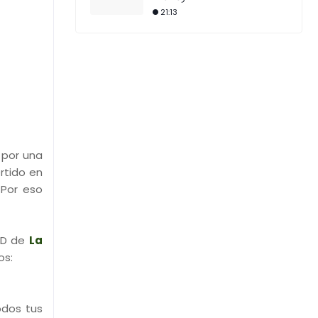
21:13
 por una
rtido en
 Por eso
VD de
La
os:
dos tus