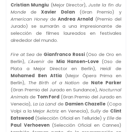
Cristian Mungiu
(Mejor Director),
Juste la fin du
Monde
de
Xavier Dolan
(Gran Premio) y
American Honey
de
Andrea Arnold
(Premio del
Jurado) se sumarán a una impresionante de
selección de filmes laureados en festivales
alrededor del mundo.
Fire at Sea
de
Gianfranco Rossi
(Oso de Oro en
Berlín),
L'Avenir
de
Mia Hansen-Love
(Oso de
Plata a Mejor Director en Berlín),
Heidi
de
Mohamed Ben Attia
(Mejor Ópera Prima en
Berlín),
The Birth of a Nation
de
Nate Parker
(Gran Premio del Jurado en Sundance),
Nocturnal
Animals
de
Tom Ford
(Gran Premio del Jurado en
Venecia),
La La Land
de
Damien Chazelle
(Copa
Volpi a la Mejor Actriz en Venecia),
Sully
de
Clint
Eatswood
(Selección Oficial en Telluride) y
Elle
de
Paul Verhoeven
(Selección Oficial en Cannes)