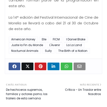
también forman parte de la programación en
este año.
La 14° edición del Festival Internacional de Cine de
Morelia se llevará a cabo del 21 al 30 de Octubre
de este año.
American Honey
Elle
FICM
I Daniel Blake
Juste la Fin du Monde
L'Avenir
La La Land
Nocturnal Animals
Sully
The Birth of a Nation
MÁS ANTIGUA
MÁS RECIENTE
De hechiceros supremos,
Crítica - Un Traidor entre
familias y actores porno; los
Nosotros
trailers de esta semana