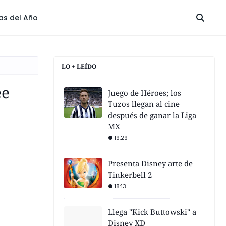
las del Año
LO + LEÍDO
ee
Juego de Héroes; los
Tuzos llegan al cine
después de ganar la Liga
MX
19:29
Presenta Disney arte de
Tinkerbell 2
18:13
Llega "Kick Buttowski" a
Disney XD