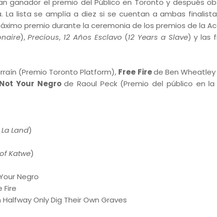
an ganador el premio del Público en Toronto y después ob
. La lista se amplía a diez si se cuentan a ambas finalista
 máximo premio durante la ceremonia de los premios de la A
onaire
),
Precious
,
12 Años Esclavo
(
12 Years a Slave
) y las f
rraín (Premio Toronto Platform),
Free Fire
de Ben Wheatley
Not Your Negro
de Raoul Peck (Premio del público en la
 La Land
)
of Katwe
)
Your Negro
 Fire
Halfway Only Dig Their Own Graves