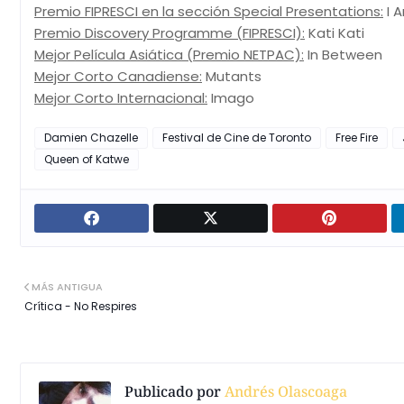
Premio FIPRESCI en la sección Special Presentations:
I 
Premio Discovery Programme (FIPRESCI):
Kati Kati
Mejor Película Asiática (Premio NETPAC):
In Between
Mejor Corto Canadiense:
Mutants
Mejor Corto Internacional:
Imago
Damien Chazelle
Festival de Cine de Toronto
Free Fire
Queen of Katwe
MÁS ANTIGUA
Crítica - No Respires
Publicado por
Andrés Olascoaga