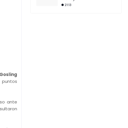
21:13
Gosling
s puntos
uso ante
sultaron