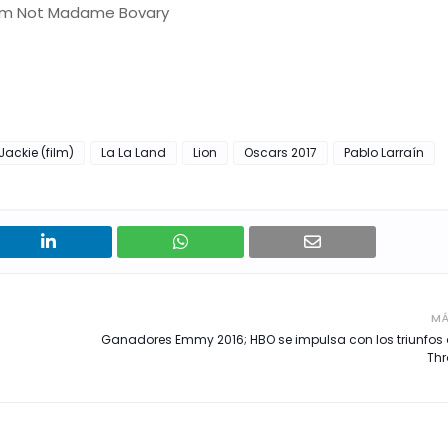
Am Not Madame Bovary
Jackie (film)
La La Land
Lion
Oscars 2017
Pablo Larraín
MÁ
Ganadores Emmy 2016; HBO se impulsa con los triunfos
Thr