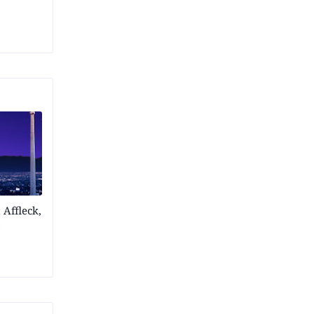
 Affleck,
s