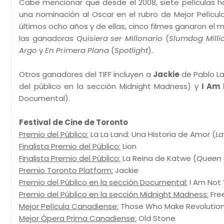
Cabe mencionar que desde el 2008, siete películas h
una nominación al Oscar en el rubro de Mejor Película
últimos ocho años y de ellas, cinco filmes ganaron el
las ganadoras
Quisiera ser Millonario
(
Slumdog Milli
Argo
y
En Primera Plana
(
Spotlight
).
Otros ganadores del TIFF incluyen a
Jackie
de Pablo La
del público en la sección Midnight Madness) y
I Am 
Documental).
Festival de Cine de Toronto
Premio del Público:
La La Land: Una Historia de Amor (
La
Finalista Premio del Público:
Lion
Finalista Premio del Público:
La Reina de Katwe (
Queen 
Premio Toronto Platform:
Jackie
Premio del Público en la sección Documental:
I Am Not 
Premio del Público en la sección Midnight Madness:
Free
Mejor Película Canadiense:
Those Who Make Revolution 
Mejor Ópera Prima Canadiense:
Old Stone