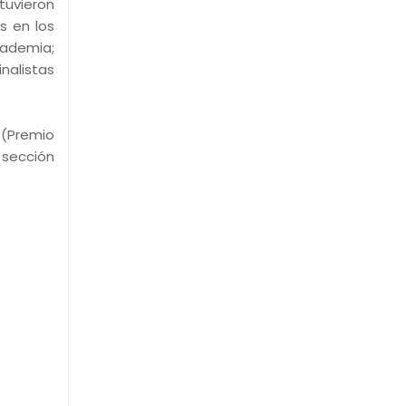
tuvieron
s en los
cademia;
inalistas
 (Premio
 sección