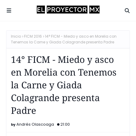
Inicio
FICM 2016
14° FICM - Miedo y asco en Morelia con
Tenemos la Carne y Giada Colagrande presenta Padre
14° FICM - Miedo y asco
en Morelia con Tenemos
la Carne y Giada
Colagrande presenta
Padre
Andrés Olascoaga
21:00