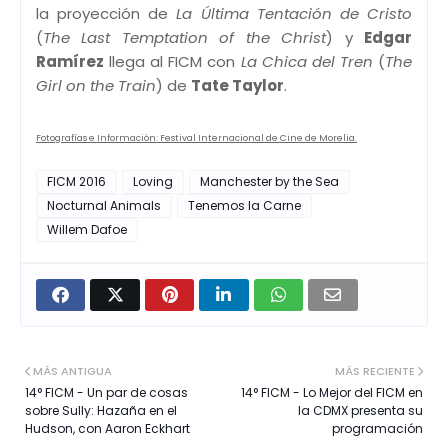
la proyección de
La Última Tentación de Cristo
(
The Last Temptation of the Christ
) y
Edgar
Ramírez
llega al FICM con
La Chica del Tren
(
The
Girl on the Train
) de
Tate Taylor
.
Fotografías e Información: Festival Internacional de Cine de Morelia.
FICM 2016
Loving
Manchester by the Sea
Nocturnal Animals
Tenemos la Carne
Willem Dafoe
MÁS ANTIGUA
MÁS RECIENTE
14° FICM - Un par de cosas
14° FICM - Lo Mejor del FICM en
sobre Sully: Hazaña en el
la CDMX presenta su
Hudson, con Aaron Eckhart
programación