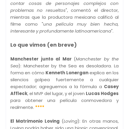
contar cosas de personajes complejos con
problemas no resueltos
", comentó el director,
mientras que la productora mexicana calificó al
filme como "
una película muy bien hecha,
interesante y profundamente latinoamericana
".
Lo que vimos (en breve)
Manchester junto al Mar
(
Manchester by the
Sea
): Manchester by the Sea es desoladora. La
forma en cómo
Kenneth Lonergan
explica en los
silencios golpea fuertemente a cualquier
espectador; agreguemos a la fórmula a
Casey
Affleck
, el MVP del lugar, y el joven
Lucas Hodges
para obtener una película conmovedora y
realmente.
****
El Matrimonio Loving
(
Loving
): En otras manos,
Loving podría haber sido una biopic convencional,