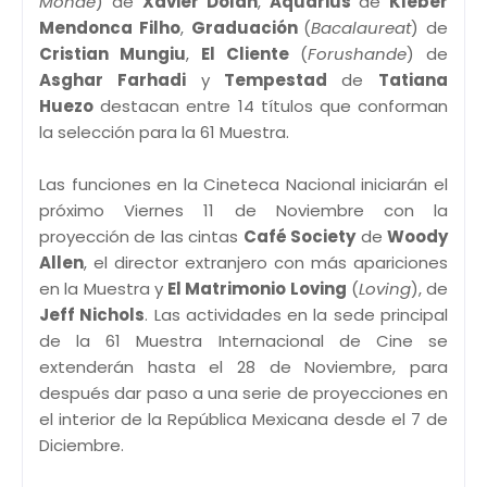
Monde
) de
Xavier Dolan
,
Aquarius
de
Kleber
Mendonca Filho
,
Graduación
(
Bacalaureat
) de
Cristian Mungiu
,
El Cliente
(
Forushande
) de
Asghar Farhadi
y
Tempestad
de
Tatiana
Huezo
destacan entre 14 títulos que conforman
la selección para la 61 Muestra.
Las funciones en la Cineteca Nacional iniciarán el
próximo Viernes 11 de Noviembre con la
proyección de las cintas
Café Society
de
Woody
Allen
, el director extranjero con más apariciones
en la Muestra y
El Matrimonio Loving
(
Loving
), de
Jeff Nichols
. Las actividades en la sede principal
de la 61 Muestra Internacional de Cine se
extenderán hasta el 28 de Noviembre, para
después dar paso a una serie de proyecciones en
el interior de la República Mexicana desde el 7 de
Diciembre.