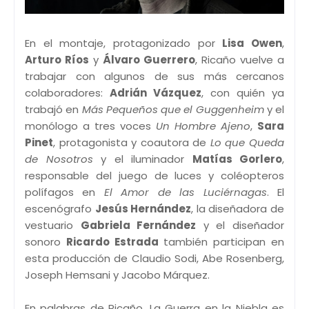
En el montaje, protagonizado por
Lisa Owen
,
Arturo Ríos
y
Álvaro Guerrero
, Ricaño vuelve a
trabajar con algunos de sus más cercanos
colaboradores:
Adrián Vázquez
, con quién ya
trabajó en
Más Pequeños que el Guggenheim
y el
monólogo a tres voces
Un Hombre Ajeno
,
Sara
Pinet
, protagonista y coautora de
Lo que Queda
de Nosotros
y el iluminador
Matías Gorlero
,
responsable del juego de luces y coléopteros
polífagos en
El Amor de las Luciérnagas
. El
escenógrafo
Jesús Hernández
, la diseñadora de
vestuario
Gabriela Fernández
y el diseñador
sonoro
Ricardo Estrada
también participan en
esta producción de Claudio Sodi, Abe Rosenberg,
Joseph Hemsani y Jacobo Márquez.
En palabras de Ricaño, La Guerra en la Niebla es