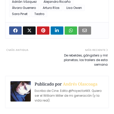
Adrián Vázquez
Alejandro Ricaño
Álvaro Guerrero
Arturo Ríos
Lisa Owen
Sara Pinet
Teatro
MÁS ANTIGUA
MÁS RECIENTE
De rebeldes, gángsters y mil
planetas; los trailers de esta
semana
Publicado por
Andrés Olascoaga
Escribo de Cine. Edito @ProyectorMX. Quiero
ser el William Miller de mi generación (y la
vida real).