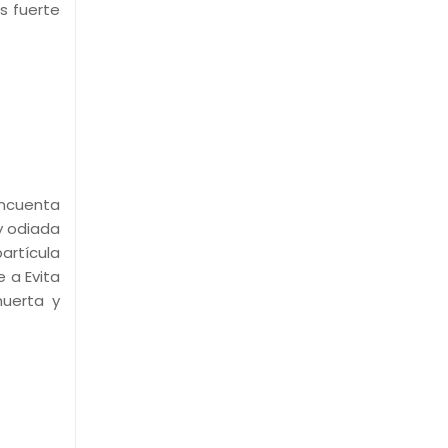
s fuerte
incuenta
y odiada
artícula
 a Evita
muerta y