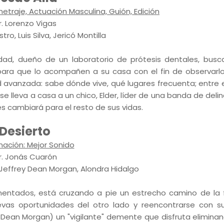
traje, Actuación Masculina, Guión, Edición
r. Lorenzo Vigas
ro, Luis Silva, Jericó Montilla
ad, dueño de un laboratorio de prótesis dentales, busc
para que lo acompañen a su casa con el fin de observarlo
avanzada: sabe dónde vive, qué lugares frecuenta; entre e
 lleva a casa a un chico, Elder, líder de una banda de deli
es cambiará para el resto de sus vidas.
Desierto
nación: Mejor Sonido
r. Jonás Cuarón
 Jeffrey Dean Morgan, Alondra Hidalgo
umentados, está cruzando a pie un estrecho camino de la 
vas oportunidades del otro lado y reencontrarse con s
 Dean Morgan) un "vigilante" demente que disfruta eliminan