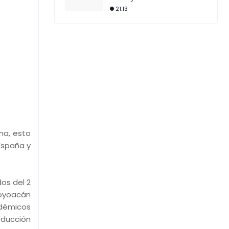
21:13
na, esto
España y
os del 2
Coyoacán
adémicos
oducción