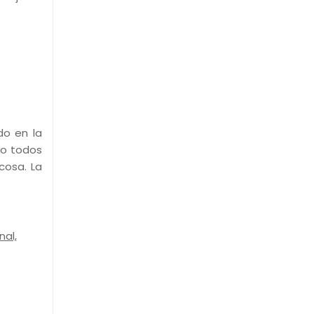
do en la
do todos
cosa. La
nal,