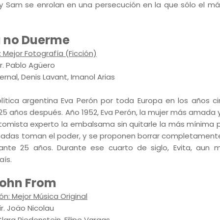
s y Sam se enrolan en una persecución en la que sólo el má
 no Duerme
 Mejor Fotografía (Ficción)
ir. Pablo Agüero
rnal, Denis Lavant, Imanol Arias
ítica argentina Eva Perón por toda Europa en los años c
 25 años después. Año 1952, Eva Perón, la mujer más amada 
tomista experto la embalsama sin quitarle la más mínima p
rmadas toman el poder, y se proponen borrar completamente
nte 25 años. Durante ese cuarto de siglo, Evita, aun 
aís.
ohn From
ón: Mejor Música Original
ir. Joäo Nicolau
Clara Riedenstein, Filipe Vargas