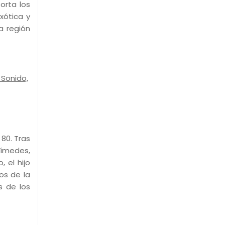
orta los
xótica y
a región
 Sonido,
 80. Tras
uímedes,
, el hijo
os de la
s de los