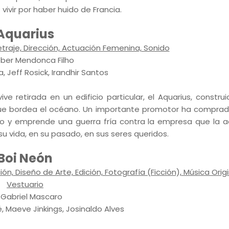
ivir por haber huido de Francia.
Aquarius
raje, Dirección, Actuación Femenina, Sonido
leber Mendonca Filho
, Jeff Rosick, Irandhir Santos
ve retirada en un edificio particular, el Aquarius, construi
que bordea el océano. Un importante promotor ha compra
yo y emprende una guerra fría contra la empresa que la a
 su vida, en su pasado, en sus seres queridos.
Boi Neón
n, Diseño de Arte, Edición, Fotografía (Ficción), Música Origi
Vestuario
. Gabriel Mascaro
, Maeve Jinkings, Josinaldo Alves