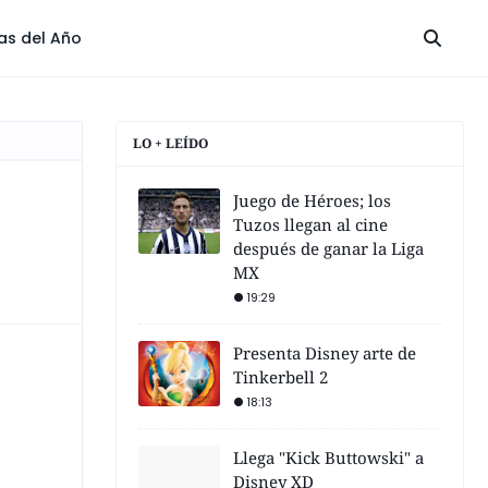
las del Año
LO + LEÍDO
Juego de Héroes; los
Tuzos llegan al cine
después de ganar la Liga
MX
19:29
Presenta Disney arte de
Tinkerbell 2
18:13
Llega "Kick Buttowski" a
Disney XD