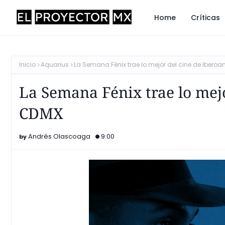
Home
Críticas
Inicio
Aquarius
La Semana Fénix trae lo mejor del cine de Ibero
La Semana Fénix trae lo mejo
CDMX
Andrés Olascoaga
9:00