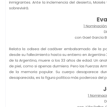
inmigrantes. Ante la inclemencia del desierto, Moisé
sobrevivirá.
Eva
1 Nominación:
D
con Gael García Be
Relata la odisea del cadáver embalsamado de la pol
desde su fallecimiento hasta su entierro en Argentina
de la Argentina, muere a los 33 años de edad. Un ana
de piel, como si apenas durmiera. Pero las Fuerzas A
de la memoria popular. Su cuerpo desaparece dura
desaparecida, es la figura política más poderosa del p
J
1 Nominaci
D
con Júlia Palha, 