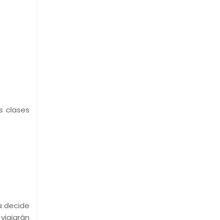
s clases
a decide
viajarán