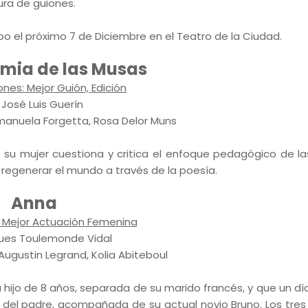
tura de guiones.
bo el próximo 7 de Diciembre en el Teatro de la Ciudad.
mia de las Musas
nes: Mejor Guión, Edición
. José Luis Guerín
Emanuela Forgetta, Rosa Delor Muns
e su mujer cuestiona y critica el enfoque pedagógico de la
 regenerar el mundo a través de la poesía.
Anna
: Mejor Actuación Femenina
ques Toulemonde Vidal
ugustin Legrand, Kolia Abiteboul
 hijo de 8 años, separada de su marido francés, y que un dí
d del padre, acompañada de su actual novio Bruno. Los tres 