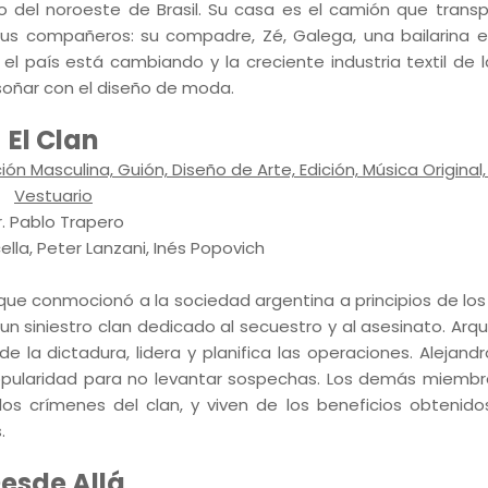
eo del noroeste de Brasil. Su casa es el camión que transp
s compañeros: su compadre, Zé, Galega, una bailarina e
l país está cambiando y la creciente industria textil de l
soñar con el diseño de moda.
El Clan
n Masculina, Guión, Diseño de Arte, Edición, Música Original,
Vestuario
r. Pablo Trapero
ella, Peter Lanzani, Inés Popovich
, que conmocionó a la sociedad argentina a principios de los
un siniestro clan dedicado al secuestro y al asesinato. Arq
e la dictadura, lidera y planifica las operaciones. Alejandro
 popularidad para no levantar sospechas. Los demás miembr
s crímenes del clan, y viven de los beneficios obtenido
.
esde Allá