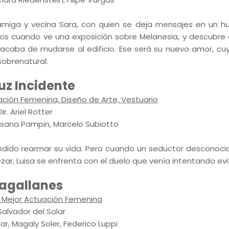
a amiga y vecina Sara, con quien se deja mensajes en un h
os cuando ve una exposición sobre Melanesia, y descubre
acaba de mudarse al edificio. Ese será su nuevo amor, cuyo
sobrenatural.
Luz Incidente
ción Femenina, Diseño de Arte, Vestuario
Dir. Ariel Rotter
Susana Pampin, Marcelo Subiotto
podido rearmar su vida. Pero cuando un seductor desconoci
ar, Luisa se enfrenta con el duelo que venía intentando evi
agallanes
: Mejor Actuación Femenina
 Salvador del Solar
r, Magaly Soler, Federico Luppi