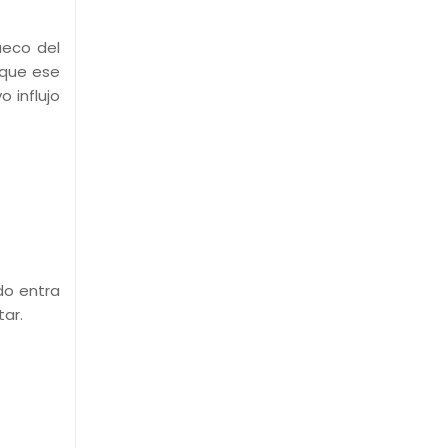
ueco del
 que ese
 influjo
do entra
tar.