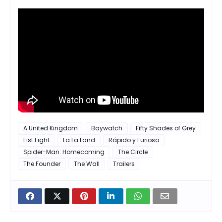
A United Kingdom
Baywatch
Fifty Shades of Grey
Fist Fight
La La Land
Rápido y Furioso
Spider-Man: Homecoming
The Circle
The Founder
The Wall
Trailers