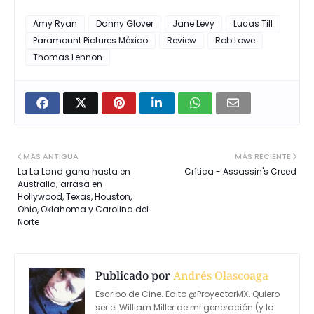
Amy Ryan
Danny Glover
Jane Levy
Lucas Till
Paramount Pictures México
Review
Rob Lowe
Thomas Lennon
MÁS ANTIGUA
MÁS RECIENTE
La La Land gana hasta en
Crítica - Assassin's Creed
Australia; arrasa en
Hollywood, Texas, Houston,
Ohio, Oklahoma y Carolina del
Norte
Publicado por
Andrés Olascoaga
Escribo de Cine. Edito @ProyectorMX. Quiero
ser el William Miller de mi generación (y la