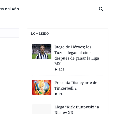
las del Año
LO + LEÍDO
Juego de Héroes; los
Tuzos llegan al cine
después de ganar la Liga
MX
19:29
Presenta Disney arte de
Tinkerbell 2
18:13
Llega "Kick Buttowski" a
Disney XD