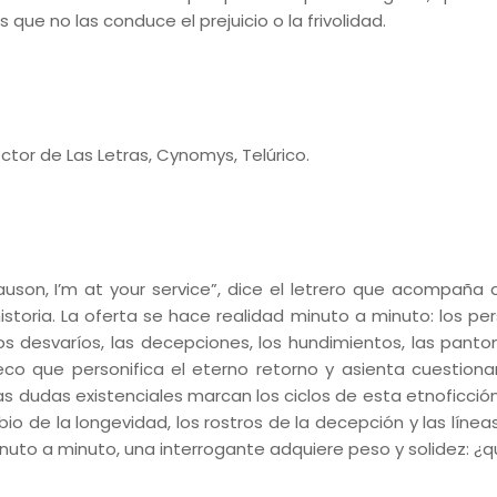
 que no las conduce el prejuicio o la frivolidad.
ctor de Las Letras, Cynomys, Telúrico.
lauson, I’m at your service”, dice el letrero que acompaña a
oria. La oferta se hace realidad minuto a minuto: los per
os desvaríos, las decepciones, los hundimientos, las pant
co que personifica el eterno retorno y asienta cuestion
las dudas existenciales marcan los ciclos de esta etnoficción
bio de la longevidad, los rostros de la decepción y las líne
Minuto a minuto, una interrogante adquiere peso y solidez: ¿