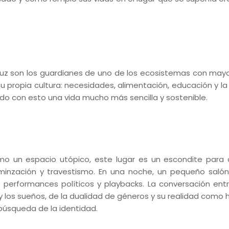
z son los guardianes de uno de los ecosistemas con mayo
 su propia cultura: necesidades, alimentación, educación y la
do con esto una vida mucho más sencilla y sostenible.
Como un espacio utópico, este lugar es un escondite para 
inzación y travestismo. En una noche, un pequeño saló
e performances políticos y playbacks. La conversación ent
 y los sueños, de la dualidad de géneros y su realidad como
búsqueda de la identidad.