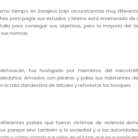
mismo tiempo en Sarajevo bajo circunstancias muy diferente
oches para pagar sus estudios y Marina está enamorada de 
la para conseguir sus objetivos, pero la mayoría del t
 sus normas.
ichoacán, fue hostigado por miembros del narcotráf
 aledaños. Armados con piedras y palos sus habitantes de
n la tala clandestina de árboles y reforestar los bosques.
e diferentes países que fueron víctimas de violencia dom
 sus parejas sino también a la sociedad y a las autoridades
causado y cómo rompió sus vidas en el lugar que se suponía e