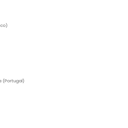
ico)
a (Portugal)