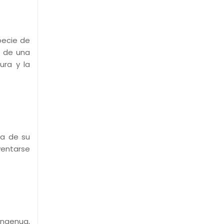
pecie de
o de una
ura y la
da de su
nventarse
 ingenua,