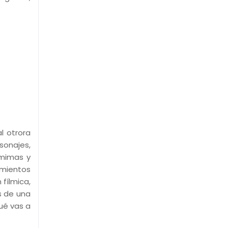
l otrora
sonajes,
omimas y
amientos
 fílmica,
as de una
qué vas a