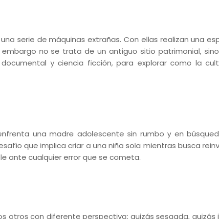
una serie de máquinas extrañas. Con ellas realizan una es
n embargo no se trata de un antiguo sitio patrimonial, sin
 documental y ciencia ficción, para explorar como la cult
e enfrenta una madre adolescente sin rumbo y en búsque
desafío que implica criar a una niña sola mientras busca rei
le ante cualquier error que se cometa.
 los otros con diferente perspectiva: quizás sesgada, quizás