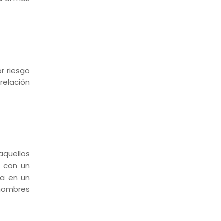
r riesgo
 relación
aquellos
n con un
ra en un
 hombres