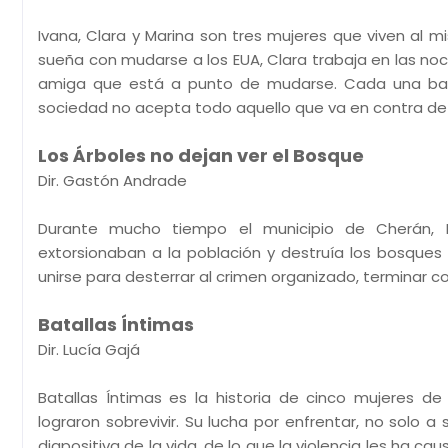
Ivana, Clara y Marina son tres mujeres que viven al 
sueña con mudarse a los EUA, Clara trabaja en las n
amiga que está a punto de mudarse. Cada una batal
sociedad no acepta todo aquello que va en contra de
Los Árboles no dejan ver el Bosque
Dir. Gastón Andrade
Durante mucho tiempo el municipio de Cherán, M
extorsionaban a la población y destruía los bosques
unirse para desterrar al crimen organizado, terminar co
Batallas Íntimas
Dir. Lucía Gajá
Batallas Íntimas es la historia de cinco mujeres d
lograron sobrevivir. Su lucha por enfrentar, no solo a
diapositiva de la vida, de lo que la violencia les ha 