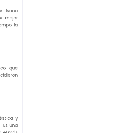
s. Ivana
su mejor
iempo la
ico que
cidieron
éstica y
. Es una
ra el más