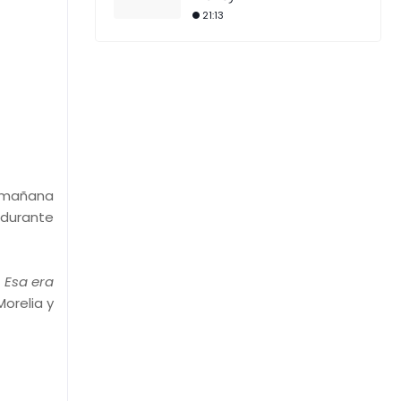
21:13
 mañana
 durante
,
Esa era
orelia y