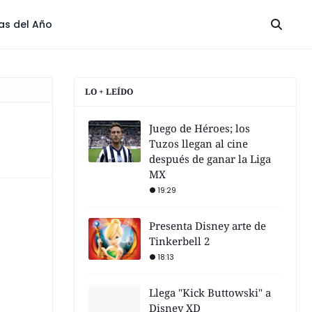
las del Año
LO + LEÍDO
Juego de Héroes; los
Tuzos llegan al cine
después de ganar la Liga
MX
19:29
Presenta Disney arte de
Tinkerbell 2
18:13
Llega "Kick Buttowski" a
Disney XD