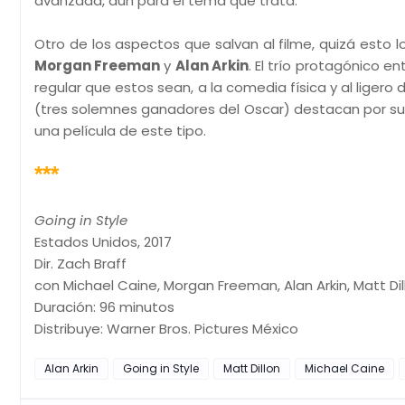
avanzada, aún para el tema que trata.
Otro de los aspectos que salvan al filme, quizá esto l
Morgan Freeman
y
Alan Arkin
. El trío protagónico e
regular que estos sean, a la comedia física y al ligero 
(tres solemnes ganadores del Oscar) destacan por su qu
una película de este tipo.
***
Going in Style
Estados Unidos, 2017
Dir. Zach Braff
con Michael Caine, Morgan Freeman, Alan Arkin, Matt Dil
Duración: 96 minutos
Distribuye: Warner Bros. Pictures México
Alan Arkin
Going in Style
Matt Dillon
Michael Caine