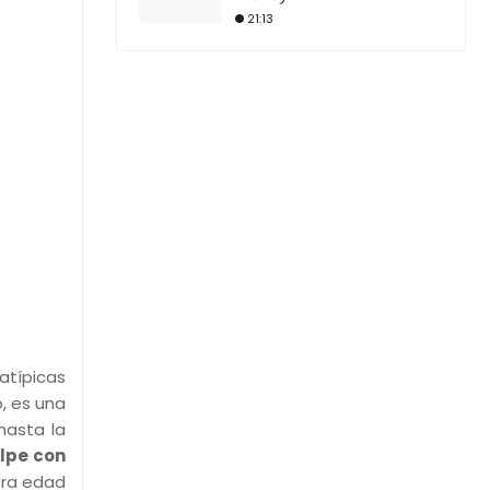
21:13
atípicas
o, es una
hasta la
lpe con
era edad