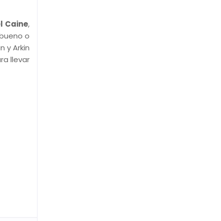
l Caine
,
, bueno o
n y Arkin
a llevar