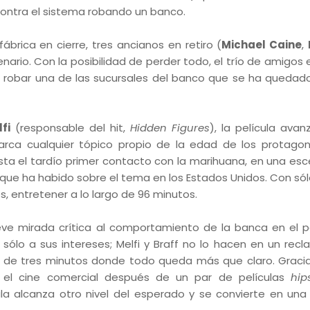
ontra el sistema robando un banco.
rica en cierre, tres ancianos en retiro (
Michael Caine
,
enario. Con la posibilidad de perder todo, el trío de amigos
: robar una de las sucursales del banco que se ha quedad
fi
(responsable del hit,
Hidden Figures
), la película avan
ca cualquier tópico propio de la edad de los protagoni
asta el tardío primer contacto con la marihuana, en una es
que ha habido sobre el tema en los Estados Unidos. Con sólo
s, entretener a lo largo de 96 minutos.
ve mirada crítica al comportamiento de la banca en el 
ólo a sus intereses; Melfi y Braff no lo hacen en un recl
 de tres minutos donde todo queda más que claro. Graci
n el cine comercial después de un par de películas
hip
ula alcanza otro nivel del esperado y se convierte en una 