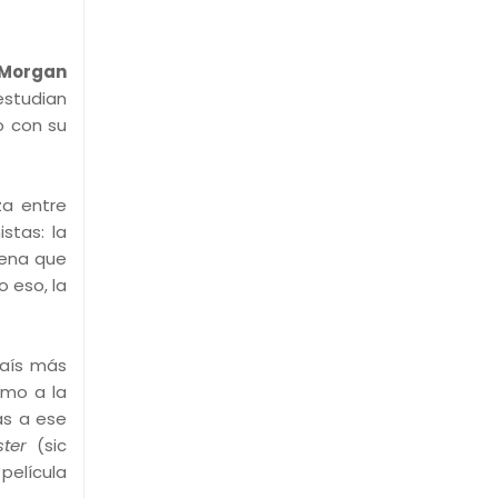
Morgan
 estudian
o con su
za entre
stas: la
cena que
 eso, la
país más
amo a la
as a ese
ster
(sic
película