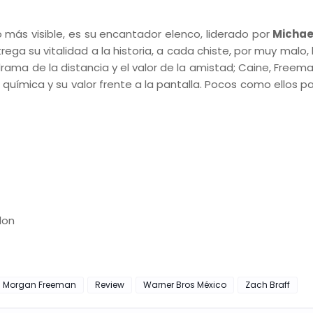
o más visible, es su encantador elenco, liderado por
Michae
ntrega su vitalidad a la historia, a cada chiste, por muy malo
drama de la distancia y el valor de la amistad; Caine, Freema
ímica y su valor frente a la pantalla. Pocos como ellos par
lon
Morgan Freeman
Review
Warner Bros México
Zach Braff