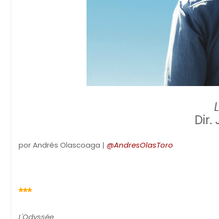
Dir.
por Andrés Olascoaga |
@AndresOlasToro
***
L'Odyssée