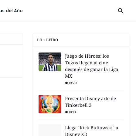
las del Año
LO + LEÍDO
Juego de Héroes; los
Tuzos llegan al cine
después de ganar la Liga
MX
19:29
Presenta Disney arte de
Tinkerbell 2
18:13
Llega "Kick Buttowski" a
Disney XD