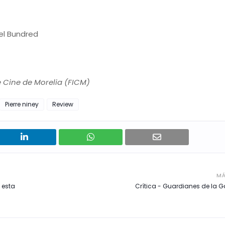
ael Bundred
e Cine de Morelia (FICM)
Pierre niney
Review
MÁ
 esta
Crítica - Guardianes de la Ga