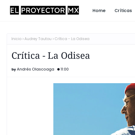
Home
Críticas
Inicio
Audrey Tautou
Crítica - La Odisea
Crítica - La Odisea
Andrés Olascoaga
11:00