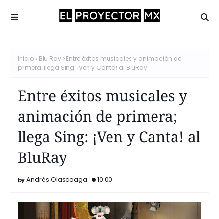
Inicio
Blu Ray
Entre éxitos musicales y animación de
primera; llega Sing: ¡Ven y Canta! al BluRay
Entre éxitos musicales y
animación de primera;
llega Sing: ¡Ven y Canta! al
BluRay
Andrés Olascoaga
10:00