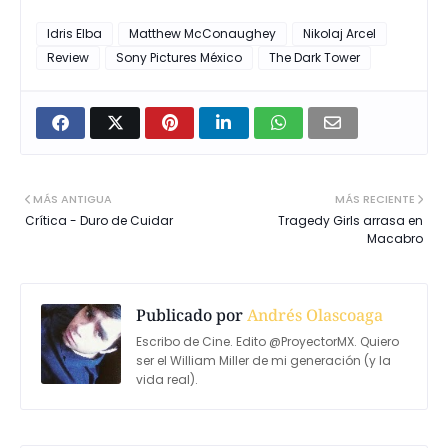
Idris Elba
Matthew McConaughey
Nikolaj Arcel
Review
Sony Pictures México
The Dark Tower
MÁS ANTIGUA
MÁS RECIENTE
Crítica - Duro de Cuidar
Tragedy Girls arrasa en
Macabro
Publicado por
Andrés Olascoaga
Escribo de Cine. Edito @ProyectorMX. Quiero
ser el William Miller de mi generación (y la
vida real).