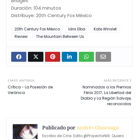
Bridges
Duración: 104 minutos
Distribuye: 20th Century Fox México
20th Century Fox México
Idris Elba
Kate Winslet
Review
The Mountain Between Us
MÁS ANTIGUA
MÁS RECIENTE
Crítica - La Posesión de
Nominados a los Premios
Verónica
Fénix 2017; La Libertad del
Diablo y La Región Salvaje,
reconocidos
Publicado por
Andrés Olascoaga
Escribo de Cine. Edito @ProyectorMX. Quiero