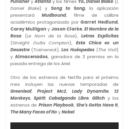
Punisher
y
Atlanta
y los filmes
Yo, Daniel Blake
(
I,
Daniel Blake
) y
Song to Song
, la aplicación
presentará
Mudbound
, filme de calibre
académico protagonizado por
Garret Hedlund
,
Carey Mulligan
y
Jason Clarke
,
El Nombre de la
Rosa
(
Le Nom de la Rose
),
Letras Explícitas
(
Straight Outta Compton
),
Esta Chica es un
Desastre
(
Trainwreck
),
Los Huéspedes
(
The Visit
)
y
Almacenados
, ganadora de 3 premios en la
pasada entrega de los Ariel.
Otro de los estrenos de Netflix para el próximo
mes incluyen las nuevas temporadas de
Greenleaf
,
Project Mc2
,
Lady Dynamite
,
12
Monkeys
,
Spirit: Cabalgando Libre
,
Glitch
y los
estrenos de
Prison Playbook
,
She's Gotta Have It
,
The Many Faces of Ito
y
Nobel
.