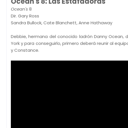
Ocean's 8: Las Estafadoras
Ocean's
8
Dir. Gary Ross
Sandra Bullock, Cate Blanchett, Anne Hathaway
Debbie, hermana del conocido ladrón Danny Ocean, de
York y para conseguirlo, primero deberá reunir al equip
y Constance.