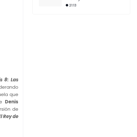
21:13
s 8: Las
iderando
uela que
de
Denis
ersión de
El Rey de