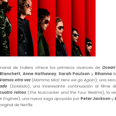
manal de trailers ofrece los primeros avances de
Ocean'
Blanchett
,
Anne Hathaway
,
Sarah Paulson
y
Rihanna
l
Vamos otra vez
(
Mamma Mia!: Here we go Again
), una sec
dado
(
Soldado
), una interesante continuación al filme 
cuatro reinos
(
The Nutcracker and the Four Realms
), la v
l Engines
), una nueva saga apoyada por
Peter Jackson
y
iginal de Netflix.