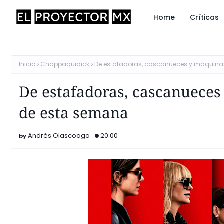
Home
Críticas
Inicio
Chappaquidick
De estafadoras, cascanueces y máquinas 
De estafadoras, cascanueces 
de esta semana
Andrés Olascoaga
20:00