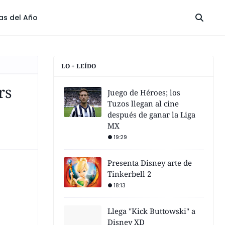
las del Año
LO + LEÍDO
rs
Juego de Héroes; los
Tuzos llegan al cine
después de ganar la Liga
MX
19:29
Presenta Disney arte de
Tinkerbell 2
18:13
Llega "Kick Buttowski" a
Disney XD