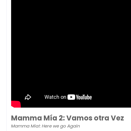
Mamma Mía 2: Vamos otra Vez
Mamma Mia!: Here we go Again