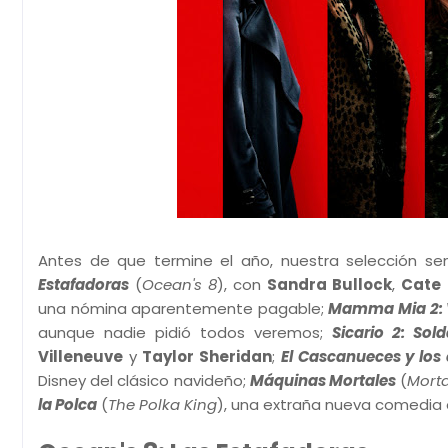
Antes de que termine el año, nuestra selección se
Estafadoras
(
Ocean's 8
), con
Sandra Bullock
,
Cate 
una nómina aparentemente pagable;
Mamma Mia 2: 
aunque nadie pidió todos veremos;
Sicario 2: Sol
Villeneuve
y
Taylor Sheridan
;
El Cascanueces y los 
Disney del clásico navideño;
Máquinas Mortales
(
Morta
la Polca
(
The Polka King
), una extraña nueva comedia or