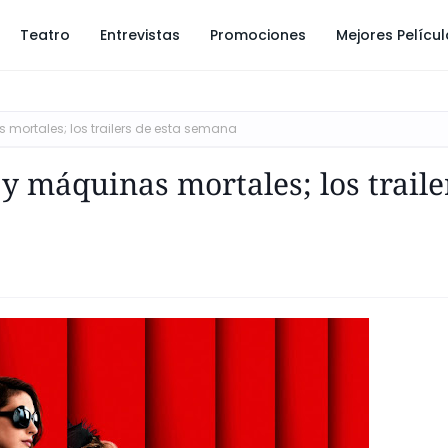
Teatro
Entrevistas
Promociones
Mejores Pelícu
mortales; los trailers de esta semana
y máquinas mortales; los traile